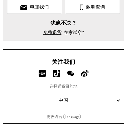
电邮我们
致电查询
犹豫不决？
免费退货
, 在家试穿?
关注我们
分
分
分
分
享
享
享
享
选择送货目的地
RED!
Douyin!
WeChat!
Weibo!
中国
更改语言 (Language)