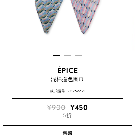
ÉPICE
混棉撞色围巾
款式编号
221266621
¥900
¥450
5折
售罄