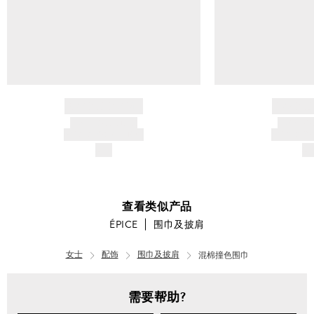
BRAND NAME
BRAND
PRODUCT TITLE
PRODUCT
AND DESCRIPTION
AND DESC
$---
$-
查看类似产品
ÉPICE
围巾及披肩
女士
配饰
围巾及披肩
混棉撞色围巾
需要帮助?