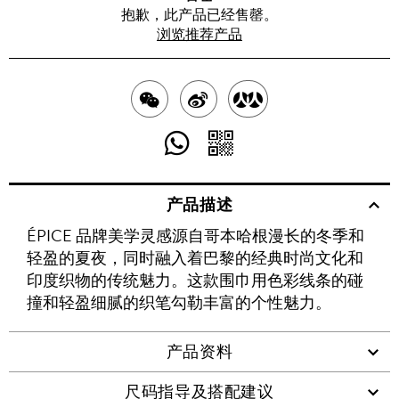
抱歉，此产品已经售罄。
浏览推荐产品
分
分
分
享
享
享
分
分
至
至
至
享
享
产品描述
WECHAT
至
WEIBO
二
RENREN
ÉPICE 品牌美学灵感源自哥本哈根漫长的冬季和
WHATSAPP
维
轻盈的夏夜，同时融入着巴黎的经典时尚文化和
码
印度织物的传统魅力。这款围巾用色彩线条的碰
撞和轻盈细腻的织笔勾勒丰富的个性魅力。
产品资料
尺码指导及搭配建议