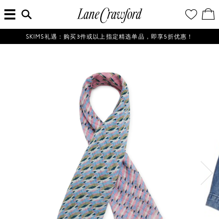
菜
输
您
查
连
单
入
的
看
搜
愿
／
卡
索
望
修
佛
信
清
改
SKIMS礼遇：购买3件或以上指定精选单品，即享5折优惠！
探
息...
单
购
物
索
袋
你
的
时
尚
世
界