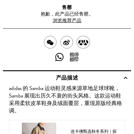
售罄
抱歉，此产品已经售罄。
浏览推荐产品
分
分
分
享
享
享
分
分
至
至
至
享
享
产品描述
WECHAT
至
WEIBO
二
RENREN
adidas 的 Samba 运动鞋灵感来源草地足球球靴，
WHATSAPP
维
Samba 展现出历久不衰的街头风格。这款运动鞋
码
采用柔软皮革鞋身及绒面覆层，重现原版经典格
调。
连卡佛甄选秋冬系列｜探