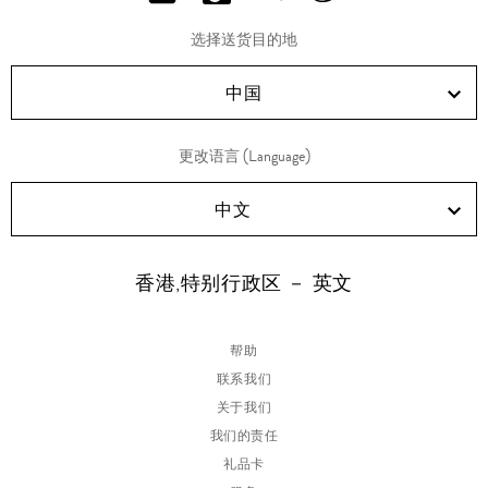
分
分
分
分
享
享
享
享
选择送货目的地
RED!
Douyin!
WeChat!
Weibo!
中国
更改语言 (Language)
中文
香港,特别行政区 － 英文
帮助
联系我们
关于我们
我们的责任
礼品卡