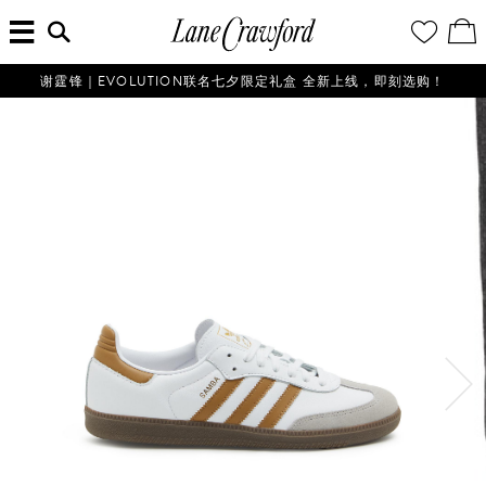
菜
输
您
查
连
单
入
的
看
搜
愿
／
卡
索
望
修
佛
信
清
改
谢霆锋｜EVOLUTION联名七夕限定礼盒 全新上线，即刻选购！
探
息...
单
购
物
索
袋
你
的
时
尚
世
界