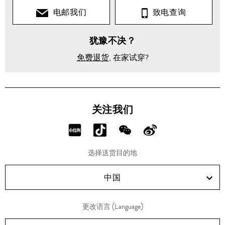
电邮我们
致电查询
犹豫不决？
免费退货
, 在家试穿?
关注我们
分
分
分
分
享
享
享
享
选择送货目的地
RED!
Douyin!
WeChat!
Weibo!
中国
更改语言 (Language)