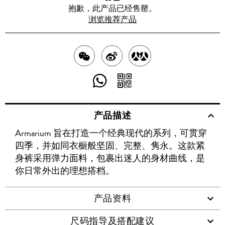
抱歉，此产品已经售罄。
浏览推荐产品
分
分
分
享
享
享
分
分
至
至
至
享
享
产品描述
WECHAT
至
WEIBO
二
RENREN
Armarium 旨在打造一个经典现代的系列，可贯穿
WHATSAPP
维
四季，并如同衣橱般坚固、完整、隽永。这款紧
码
身裤采用弹力面料，包裹出迷人的身材曲线，是
你日常外出的理想搭档。
产品资料
尺码指导及搭配建议