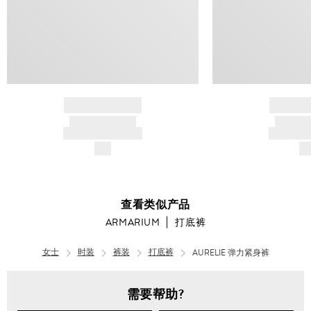
BRAND NAME
BRAND
PRODUCT TITLE
PRODUCT
AND DESCRIPTION
AND DESC
$---
$-
查看类似产品
ARMARIUM
打底裤
女士
时装
裤装
打底裤
AURELIE 弹力紧身裤
需要帮助?