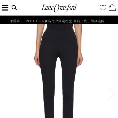
菜
输
您
查
连
单
入
的
看
搜
愿
／
卡
索
望
修
佛
信
清
改
谢霆锋｜EVOLUTION联名七夕限定礼盒 全新上线，即刻选购！
探
息...
单
购
物
索
袋
你
的
时
尚
世
界