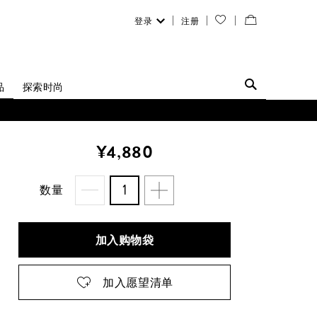
登录
注册
您
查
的
看
愿
／
品
探索时尚
望
修
清
改
¥4,880
单
购
物
数量
袋
加入购物袋
加入愿望清单