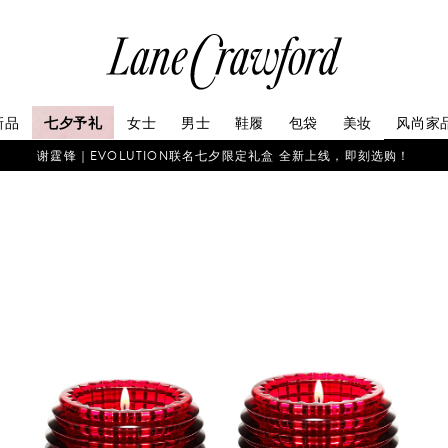
连
卡
佛
探
新品
七夕予礼
女士
男士
鞋履
包袋
美妆
风尚家
索
你
谢霆锋｜EVOLUTION联名七夕限定礼盒 全新上线，即刻选购！
的
时
尚
世
界