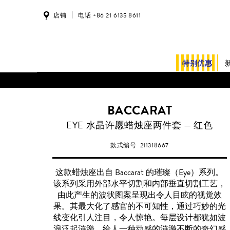
店铺
电话 +86 21 6135 8611
特别优惠
BACCARAT
EYE 水晶许愿蜡烛座两件套 — 红色
款式编号
211318667
这款蜡烛座出自 Baccarat 的璀璨（Eye）系列。
该系列采用外部水平切割和内部垂直切割工艺，
由此产生的波状图案呈现出令人目眩的视觉效
果。其最大化了感官的不可知性，通过巧妙的光
线变化引人注目，令人惊艳。每层设计都犹如波
浪泛起涟漪，给人一种动感的涟漪不断的奇幻感