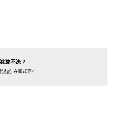
犹豫不决？
费退货
, 在家试穿?