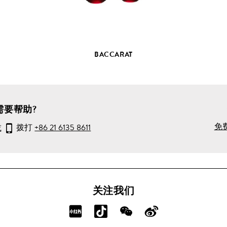
品
详
情
BACCARAT
需要帮助?
免
或
拨打
+86 21 6135 8611
关注我们
分
分
分
分