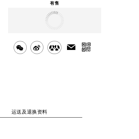
有售
明天
送达
北京市
分
发
分
分
分
送
享
享
享
享
给
二
好
至
至
至
友
维
WECHAT
WEIBO
RENREN
码
运送及退换资料