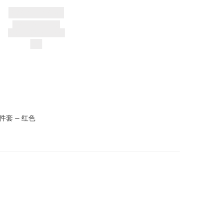
BRAND NAME
PRODUCT TITLE
AND DESCRIPTION
$---
件套 — 红色