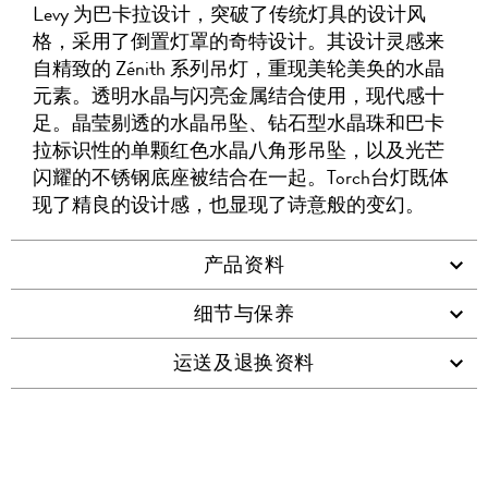
WHATSAPP
维
Levy 为巴卡拉设计，突破了传统灯具的设计风
码
格，采用了倒置灯罩的奇特设计。其设计灵感来
自精致的 Zénith 系列吊灯，重现美轮美奂的水晶
元素。透明水晶与闪亮金属结合使用，现代感十
足。晶莹剔透的水晶吊坠、钻石型水晶珠和巴卡
拉标识性的单颗红色水晶八角形吊坠，以及光芒
闪耀的不锈钢底座被结合在一起。Torch台灯既体
现了精良的设计感，也显现了诗意般的变幻。
产品资料
细节与保养
运送及退换资料
查看类似产品