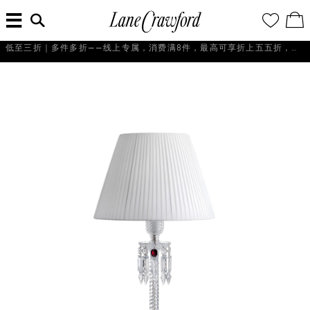
菜
输
您
查
连
单
入
的
看
搜
愿
／
卡
索
望
修
佛
信
清
改
七夕予礼，满额送卡｜满人民币3,000元赠人民币500元心意礼品卡一张，仅限不产生退货的会员参与。
探
息...
单
购
物
索
袋
你
的
时
尚
世
界