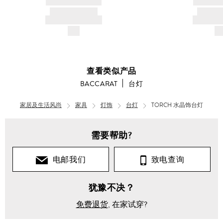
PRODUCT TITLE
PRODUCT
AND DESCRIPTION
AND DESC
$---
$-
查看类似产品
BACCARAT
台灯
家居及生活风尚
家具
灯饰
台灯
TORCH 水晶饰台灯
需要帮助?
电邮我们
致电查询
犹豫不决？
免费退货
, 在家试穿?