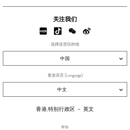
关注我们
分
分
分
分
享
享
享
享
选择送货目的地
RED!
Douyin!
WeChat!
Weibo!
中国
更改语言 (Language)
中文
香港,特别行政区 － 英文
帮助