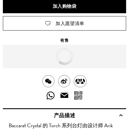
加入购物袋
加入愿望清单
有售
明天
送达
北京市
分
分
分
享
享
享
分
分
发
送
至
至
至
享
享
给
产品描述
WECHAT
至
WEIBO
二
RENREN
好
友
Baccarat Crystal 的 Torch 系列台灯由设计师 Arik