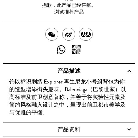
抱歉，此产品已经售罄。
浏览推荐产品
分
分
分
享
享
享
分
分
至
至
至
享
享
产品描述
WECHAT
至
WEIBO
二
RENREN
饰以标识刺绣 Explorer 再生尼龙小号斜背包为你
WHATSAPP
维
的造型增添街头趣味。Balenciaga（巴黎世家）以
码
高标准及前卫创意著称，并善于将实验性元素及
简约风格融入设计之中，呈现出前卫都市美学及
与优雅的平衡。
产品资料