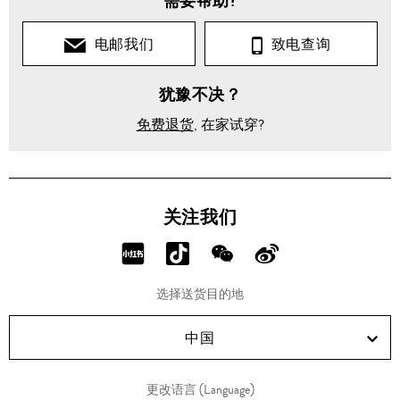
需要帮助?
包
袋
电邮我们
致电查询
单
犹豫不决？
肩
包
免费退货
, 在家试穿?
EXPLORER
小号斜背包
关注我们
分
分
分
分
享
享
享
享
选择送货目的地
RED!
Douyin!
WeChat!
Weibo!
中国
更改语言 (Language)