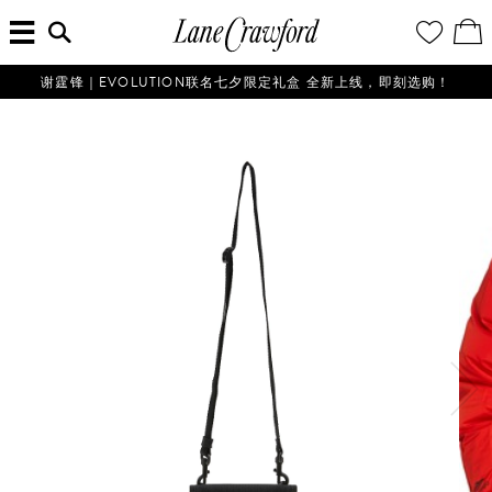
菜
输
您
查
连
单
入
的
看
搜
愿
／
卡
索
望
修
佛
信
清
改
谢霆锋｜EVOLUTION联名七夕限定礼盒 全新上线，即刻选购！
探
息...
单
购
物
索
袋
你
的
时
尚
世
界