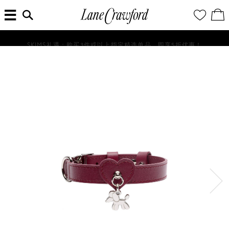
菜
输
您
查
连
单
入
的
看
搜
愿
／
卡
索
望
修
佛
信
清
改
SKIMS礼遇：购买3件或以上指定精选单品，即享5折优惠！
探
息...
单
购
物
索
袋
你
的
时
尚
世
界