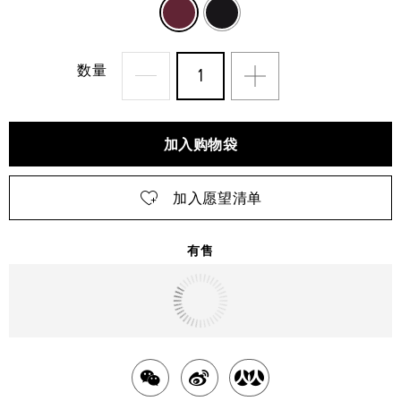
紫
金
色
属
数量
色
加入购物袋
加入愿望清单
有售
明天
送达
北京市
分
分
分