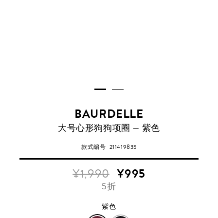
BAURDELLE
紫
大号心形狗狗项圈 — 紫色
色
款式编号
211419835
¥1,990
¥995
5折
紫色