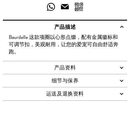
享
享
享
分
分
发
送
至
至
至
享
享
给
产品描述
WECHAT
至
WEIBO
二
RENREN
好
友
Baurdelle 这款项圈以心形点缀，配有金属徽标和
WHATSAPP
维
可调节扣，美观耐用，让您的爱宠可自由舒适奔
码
跑。
产品资料
细节与保养
运送及退换资料
查看类似产品