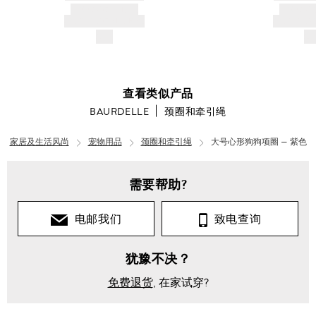
PRODUCT TITLE
PRODUCT
AND DESCRIPTION
AND DESC
$---
$-
查看类似产品
BAURDELLE
颈圈和牵引绳
家居及生活风尚
宠物用品
颈圈和牵引绳
大号心形狗狗项圈 — 紫色
需要帮助?
电邮我们
致电查询
犹豫不决？
免费退货
, 在家试穿?