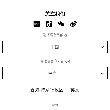
关注我们
分
分
分
分
享
享
享
享
选择送货目的地
RED!
Douyin!
WeChat!
Weibo!
中国
更改语言 (Language)
中文
香港,特别行政区 － 英文
帮助