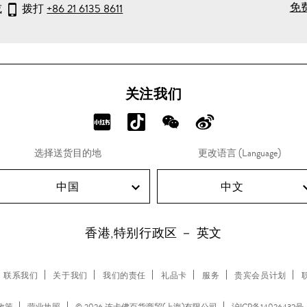
免
或
拨打
+86 21 6135 8611
关注我们
分
分
分
分
享
享
享
享
选择送货目的地
更改语言 (Language)
RED!
Douyin!
WeChat!
Weibo!
中国
中文
香港,特别行政区 － 英文
联系我们
关于我们
我们的责任
礼品卡
服务
贵宾会员计划