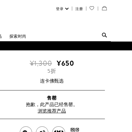
登录
注册
您
查
的
看
愿
／
品
探索时尚
望
修
清
改
¥1,300
¥650
单
购
5折
物
连卡佛甄选
袋
售罄
抱歉，此产品已经售罄。
浏览推荐产品