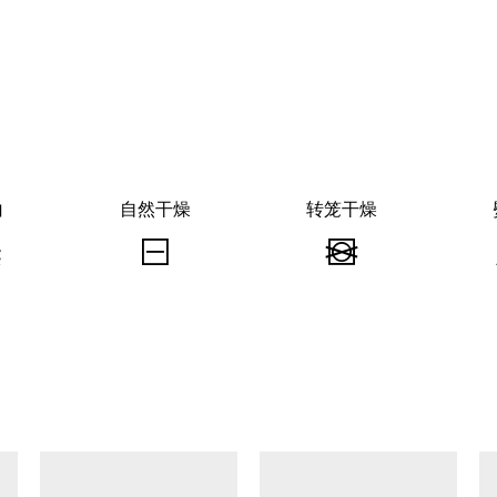
白
自然干燥
转笼干燥
漂
自
转
白
然
笼
-
干
干
不
燥
燥
可
-
-
查看类似产品
漂
平
不
白
摊
可