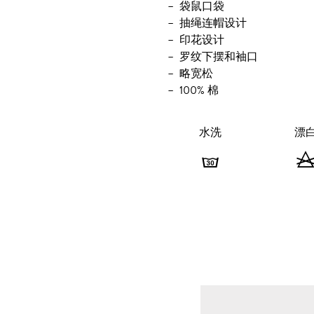
袋鼠口袋
抽绳连帽设计
印花设计
罗纹下摆和袖口
略宽松
100% 棉
水洗
漂
水
洗
-
最
高
洗
涤