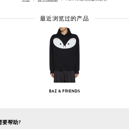
最近浏览过的产品
查
看
全
部
产
品
详
情
BAZ & FRIENDS
需要帮助?