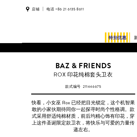
店铺
电话 +86 21 6135 8611
特别优惠
BAZ & FRIENDS
ROX 印花纯棉套头卫衣
款式编号
211446675
快看，小女巫 Rox 已经把目光锁定，这个机智果
敢的小家伙期待同你一起探寻时尚个性格调。款
式采用舒适纯棉材质，前后均精心饰有印花，穿
上这件圣诞限定款卫衣，将快乐与可爱的力量传
递左右。