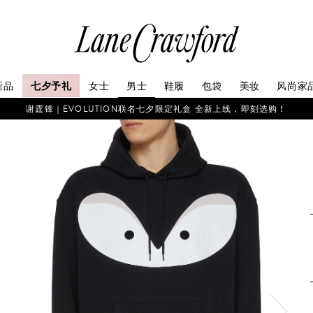
连
卡
佛
探
新品
七夕予礼
女士
男士
鞋履
包袋
美妆
风尚家
索
你
谢霆锋｜EVOLUTION联名七夕限定礼盒 全新上线，即刻选购！
的
时
尚
世
界