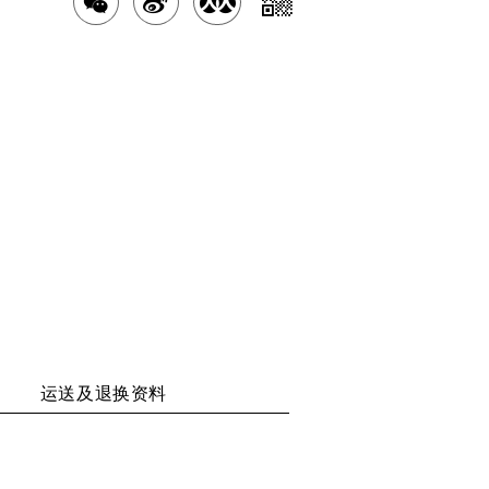
分
分
分
分
享
享
享
享
二
至
至
至
维
WECHAT
WEIBO
RENREN
码
运送及退换资料