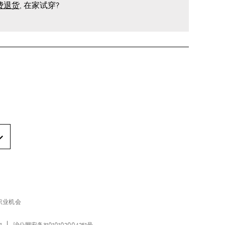
费退货
, 在家试穿?
职业机会