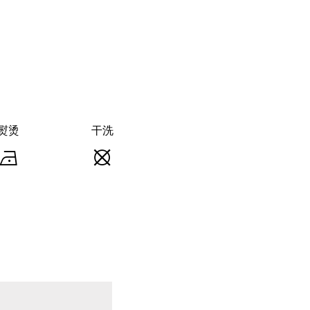
熨烫
干洗
熨
干
烫
洗
-
-
熨
不
斗
可
底
干
板
洗