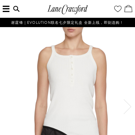
菜
输
您
查
连
单
入
的
看
搜
愿
／
卡
索
望
修
佛
信
清
改
谢霆锋｜EVOLUTION联名七夕限定礼盒 全新上线，即刻选购！
探
息...
单
购
物
索
袋
你
的
时
尚
世
界