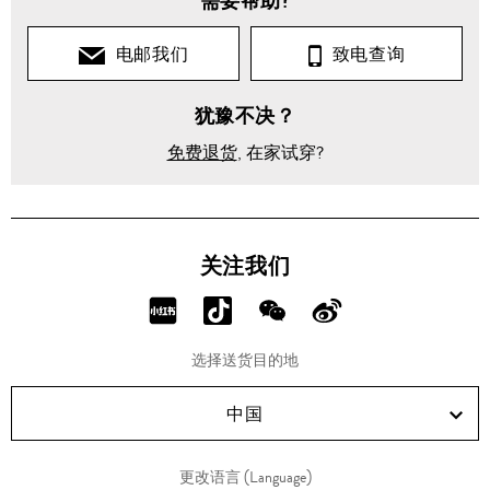
需要帮助?
电邮我们
致电查询
犹豫不决？
免费退货
, 在家试穿?
关注我们
分
分
分
分
享
享
享
享
选择送货目的地
RED!
Douyin!
WeChat!
Weibo!
中国
更改语言 (Language)