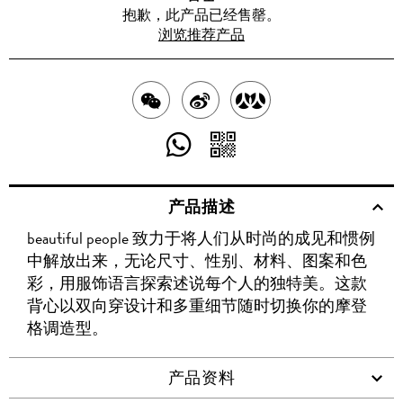
抱歉，此产品已经售罄。
浏览推荐产品
分
分
分
享
享
享
分
分
至
至
至
享
享
产品描述
WECHAT
至
WEIBO
二
RENREN
beautiful people 致力于将人们从时尚的成见和惯例
WHATSAPP
维
中解放出来，无论尺寸、性别、材料、图案和色
码
彩，用服饰语言探索述说每个人的独特美。这款
背心以双向穿设计和多重细节随时切换你的摩登
格调造型。
产品资料