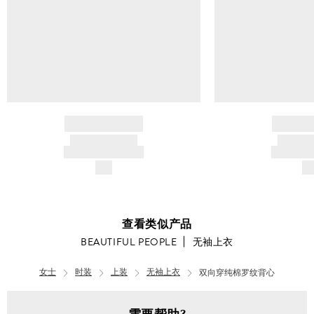
BRAND NAME
BRAND
PRODUCT TITLE
PRODUCT
AND DESCRIPTION
AND DESC
$---
$-
查看类似产品
BEAUTIFUL PEOPLE
无袖上衣
女士
时装
上装
无袖上衣
双向穿纯棉罗纹背心