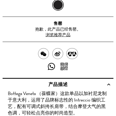
黑
色
售罄
抱歉，此产品已经售罄。
浏览推荐产品
分
分
分
享
享
享
分
分
至
至
至
享
享
产品描述
WECHAT
至
WEIBO
二
RENREN
Bottega Veneta （葆蝶家）这款单品以加衬尼龙制
WHATSAPP
维
于意大利，运用了品牌标志性的 Intreccio 编织工
码
艺，配有可调式斜挎长肩带，结合摩登大气的黑
色调，可轻松点亮你的时尚造型。