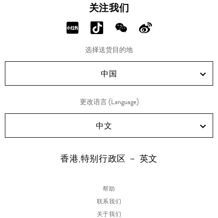
关注我们
分
分
分
分
享
享
享
享
选择送货目的地
RED!
Douyin!
WeChat!
Weibo!
中国
更改语言 (Language)
中文
香港,特别行政区 － 英文
帮助
联系我们
关于我们