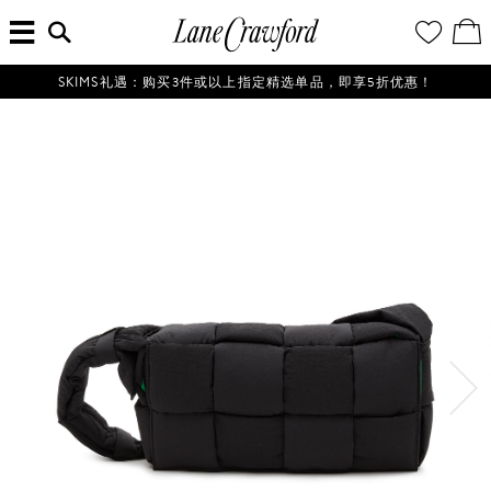
菜
输
您
查
连
单
入
的
看
搜
愿
／
卡
索
望
修
佛
信
清
改
SKIMS礼遇：购买3件或以上指定精选单品，即享5折优惠！
探
息...
单
购
物
索
袋
你
的
时
尚
世
界