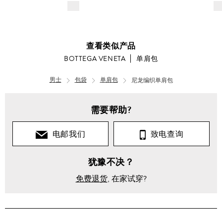
$---
$-
查看类似产品
BOTTEGA VENETA
单肩包
男士
包袋
单肩包
尼龙编织单肩包
需要帮助?
电邮我们
致电查询
犹豫不决？
免费退货
, 在家试穿?