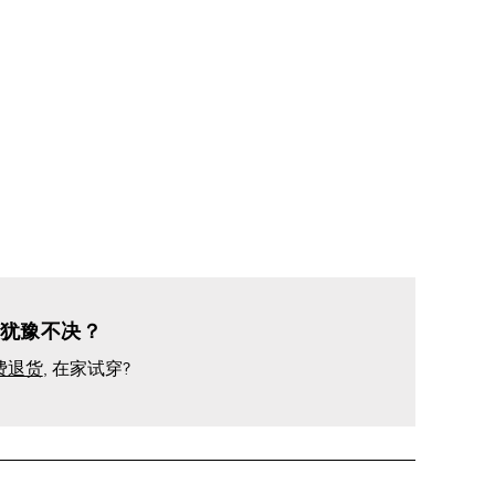
伤
犹豫不决？
费退货
, 在家试穿?