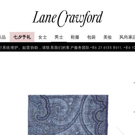
连
卡
佛
探
新品
七夕予礼
女士
男士
鞋履
包袋
美妆
风尚家
索
你
如需协助，请联系我们的客户服务团队+86 21 6135 8611, +86 10 6622 
的
时
尚
世
界