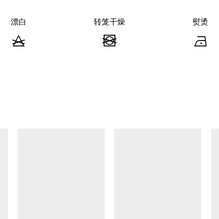
漂白
转笼干燥
熨烫
漂
转
白
笼
-
干
-
不
燥
可
-
查看类似产品
漂
不
白
可
转
笼
烘
干
1