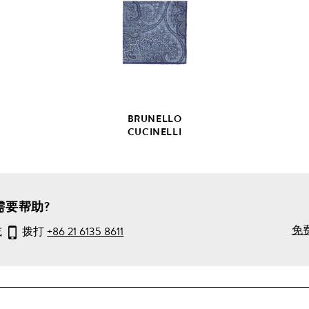
全
部
产
品
详
情
BRUNELLO
CUCINELLI
需要帮助?
免
或
拨打
+86 21 6135 8611