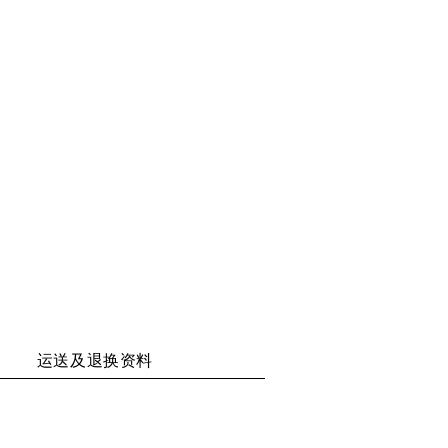
享
享
享
享
二
至
至
至
维
WECHAT
WEIBO
RENREN
码
运送及退换资料