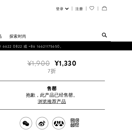
登录
注册
您
查
的
看
愿
／
品
探索时尚
望
修
0822 或 +86 16621175650。
清
改
¥1,900
¥1,330
单
购
7折
物
袋
售罄
抱歉，此产品已经售罄。
浏览推荐产品
分
分
分
分