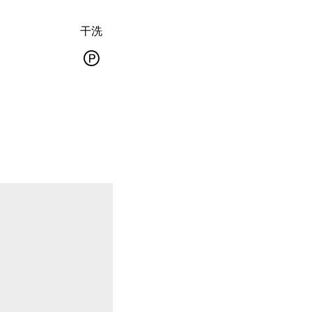
干洗
熨
干
烫
洗
-
熨
常
斗
规
底
干
板
洗
最
-
高
溶
温
剂
度
专
10℃，
业