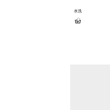
水洗
水
洗
-
只
可
手
洗