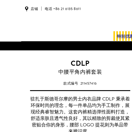
店铺
电话 +86 21 6135 8611
特别优
CDLP
中腰平角内裤套装
款式编号
211457416
驻扎于斯德哥尔摩的男士内衣品牌 CDLP 秉承着
环保时尚的理念，每一件单品均为手工制作，展
现经典睿智魅力。这套内裤精选弹性面料打造，
舒适亲肤且透气性良好，其以精致的剪裁使其紧
密贴合你的身形，腰部 LOGO 提花则为单品带
来辨识度。