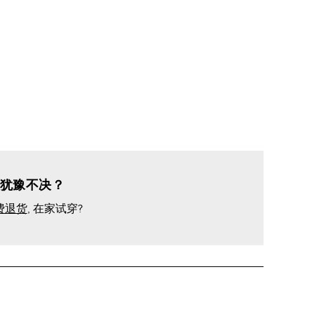
犹豫不决？
费退货
, 在家试穿?