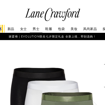
连
卡
佛
探
惠
新品
女士
男士
鞋履
包袋
美妆
风尚家品
索
你
谢霆锋｜EVOLUTION联名七夕限定礼盒 全新上线，即刻选购！
的
时
尚
世
界