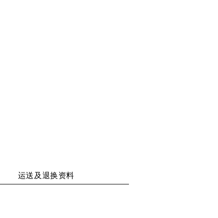
享
享
享
享
二
至
至
至
维
WECHAT
WEIBO
RENREN
码
运送及退换资料