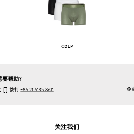
部
产
品
详
情
CDLP
需要帮助?
免
或
拨打
+86 21 6135 8611
关注我们