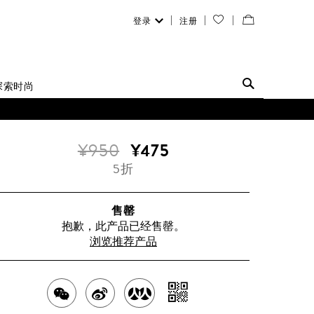
登录
注册
您
查
的
看
愿
／
探索时尚
望
修
清
改
¥950
¥475
单
购
5折
物
袋
售罄
抱歉，此产品已经售罄。
浏览推荐产品
分
分
分
分