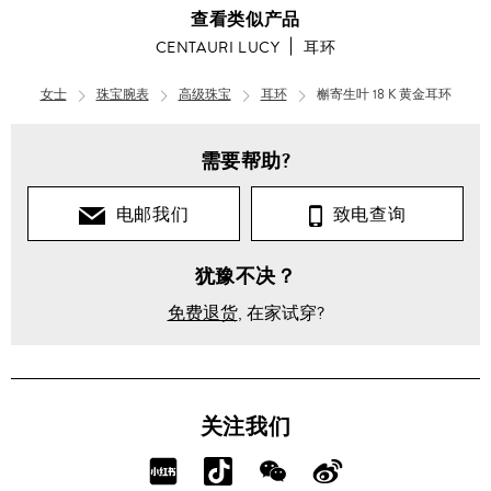
查看类似产品
CENTAURI LUCY
耳环
女士
珠宝腕表
高级珠宝
耳环
槲寄生叶 18 K 黄金耳环
需要帮助?
电邮我们
致电查询
犹豫不决？
免费退货
, 在家试穿?
关注我们
分
分
分
分