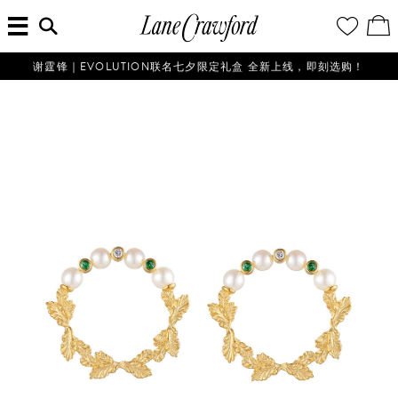
菜
输
您
查
连
单
入
的
看
搜
愿
／
卡
索
望
修
佛
信
清
改
谢霆锋｜EVOLUTION联名七夕限定礼盒 全新上线，即刻选购！
探
息...
单
购
物
索
袋
你
的
时
尚
世
界