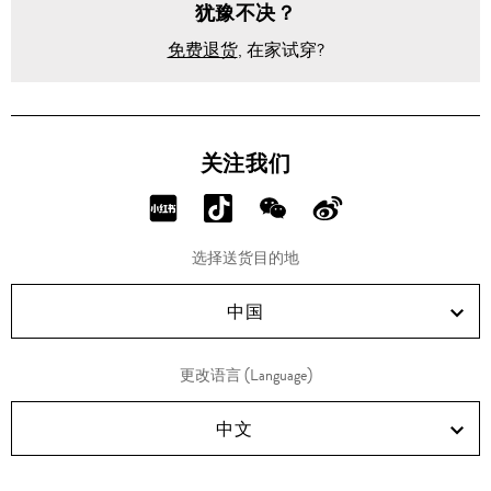
犹豫不决？
免费退货
, 在家试穿?
关注我们
分
分
分
分
享
享
享
享
选择送货目的地
RED!
Douyin!
WeChat!
Weibo!
中国
更改语言 (Language)
中文