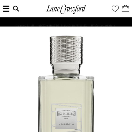
菜
输
您
查
连
单
入
的
看
搜
愿
／
卡
索
望
修
佛
信
清
改
SKIMS礼遇：购买3件或以上指定精选单品，即享5折优惠！
探
息...
单
购
物
索
袋
你
的
时
尚
世
界