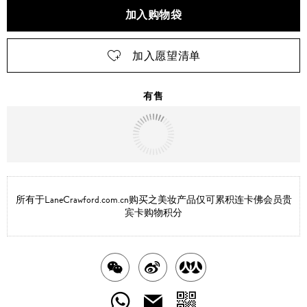
加入购物袋
加入愿望清单
有售
明天
送达
北京市
所有于LaneCrawford.com.cn购买之美妆产品仅可累积连卡佛会员贵
宾卡购物积分
分
分
分
享
享
享
分
分
发