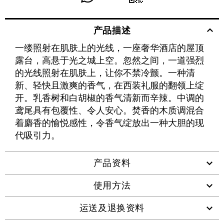
送
至
至
至
享
享
给
产品描述
WECHAT
至
WEIBO
二
RENREN
好
友
一缕照射在肌肤上的光线，一座奢华酒店的屋顶
WHATSAPP
维
露台，高悬于光之城上空。忽然之间，一道强烈
码
的光线照射在肌肤上，让你不禁冷颤。一种清
新、轻快且激爽的香气，在西装礼服的翻领上绽
开。乳香树和白胡椒的香气清新而辛辣。中调的
鸢尾具有包覆性、令人安心。焚香的木质调混合
着麝香的愉悦感性，令香气绽放出一种大胆的现
代吸引力。
产品资料
使用方法
运送及退换资料