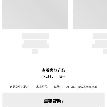
BRAND NAME
BRAND
PRODUCT TITLE
PRODUCT
AND DESCRIPTION
AND DESC
$---
$-
查看类似产品
FRETTE
毯子
家居及生活风尚
床上用品
毯子
ALLURE 混纺真丝颈枕套
需要帮助?