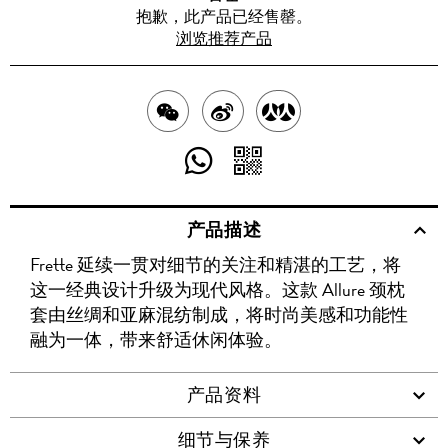
抱歉，此产品已经售罄。
浏览推荐产品
分
分
分
享
享
享
分
分
至
至
至
享
享
产品描述
WECHAT
至
WEIBO
二
RENREN
Frette 延续一贯对细节的关注和精湛的工艺，将
WHATSAPP
维
这一经典设计升级为现代风格。这款 Allure 颈枕
码
套由丝绸和亚麻混纺制成，将时尚美感和功能性
融为一体，带来舒适休闲体验。
产品资料
细节与保养