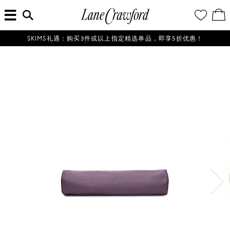
菜
输
您
查
连
单
入
的
看
搜
愿
／
卡
索
望
修
佛
信
清
改
SKIMS礼遇：购买3件或以上指定精选单品，即享5折优惠！
探
息...
单
购
物
索
袋
你
的
时
尚
世
界