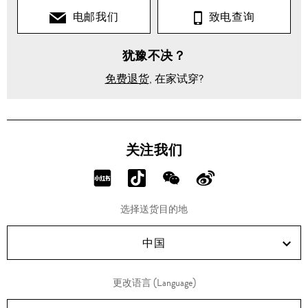
电邮我们
致电查询
犹豫不决？
免费退货
, 在家试穿?
关注我们
分
分
分
分
享
享
享
享
选择送货目的地
RED!
Douyin!
WeChat!
Weibo!
中国
更改语言 (Language)