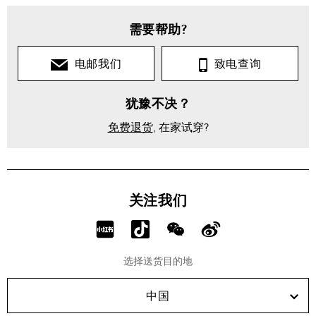
需要帮助?
电邮我们
致电查询
犹豫不决？
免费退货
, 在家试穿?
关注我们
分
分
分
分
享
享
享
享
选择送货目的地
RED!
Douyin!
WeChat!
Weibo!
中国