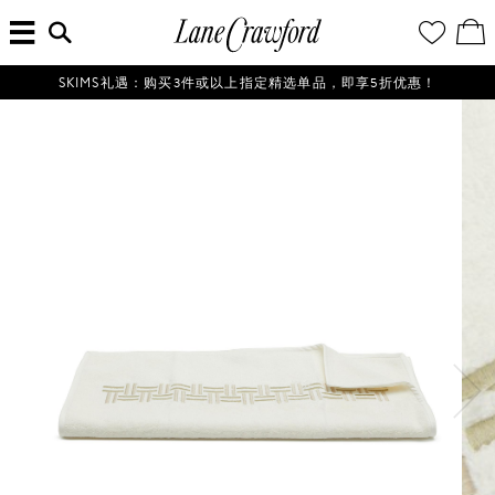
菜
输
您
查
连
单
入
的
看
搜
愿
／
卡
索
望
修
佛
信
清
改
SKIMS礼遇：购买3件或以上指定精选单品，即享5折优惠！
探
息...
单
购
物
索
袋
你
的
时
尚
世
界