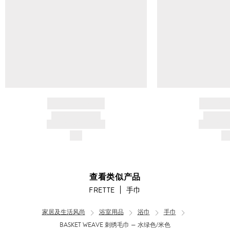
BRAND NAME
BRAND
PRODUCT TITLE
PRODUCT
AND DESCRIPTION
AND DESC
$---
$-
查看类似产品
FRETTE
手巾
家居及生活风尚
浴室用品
浴巾
手巾
BASKET WEAVE 刺绣毛巾 — 水绿色/米色