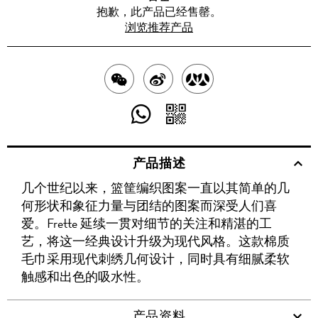
抱歉，此产品已经售罄。
浏览推荐产品
分
分
分
享
享
享
分
分
至
至
至
享
享
产品描述
WECHAT
至
WEIBO
二
RENREN
几个世纪以来，篮筐编织图案一直以其简单的几
WHATSAPP
维
何形状和象征力量与团结的图案而深受人们喜
码
爱。Frette 延续一贯对细节的关注和精湛的工
艺，将这一经典设计升级为现代风格。这款棉质
毛巾采用现代刺绣几何设计，同时具有细腻柔软
触感和出色的吸水性。
产品资料