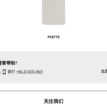
部
产
品
详
情
FRETTE
需要帮助?
免
或
拨打
+86 21 6135 8611
关注我们