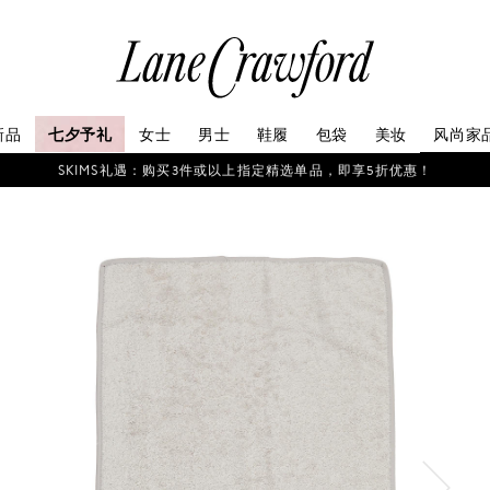
连
卡
佛
探
新品
七夕予礼
女士
男士
鞋履
包袋
美妆
风尚家
索
你
SKIMS礼遇：购买3件或以上指定精选单品，即享5折优惠！
的
时
尚
世
界