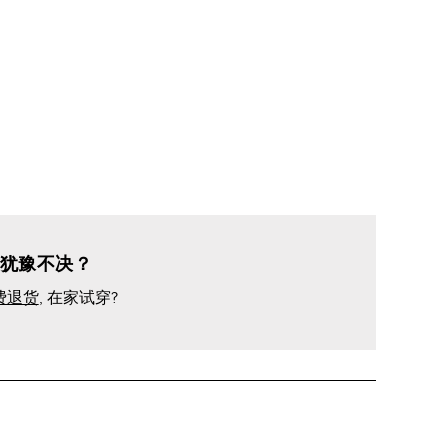
犹豫不决？
费退货
, 在家试穿?