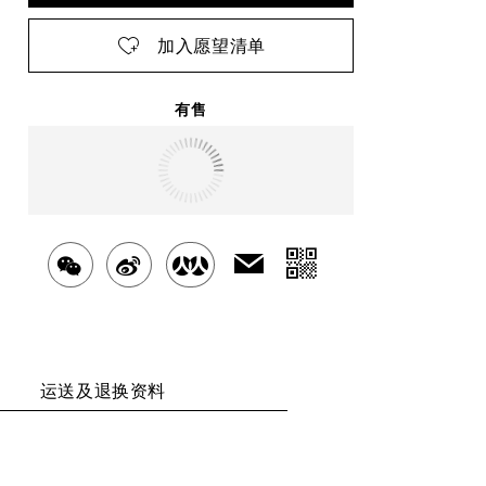
加入愿望清单
有售
明天
送达
北京市
分
发
分
分
分
送
享
享
享
享
给
二
好
至
至
至
友
维
运送及退换资料
WECHAT
WEIBO
RENREN
码