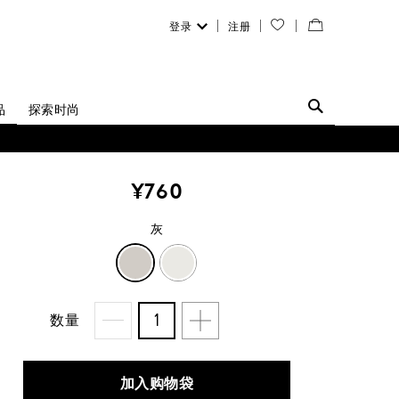
登录
注册
您
查
的
看
愿
／
品
探索时尚
望
修
清
改
¥760
单
购
灰
物
灰
米
袋
白
数量
加入购物袋