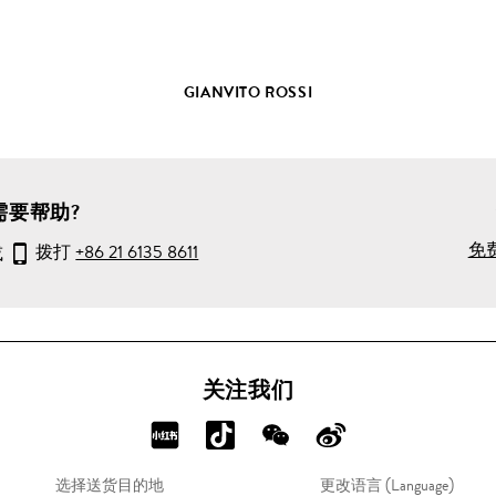
详
情
GIANVITO ROSSI
需要帮助?
免
或
拨打
+86 21 6135 8611
关注我们
分
分
分
分
享
享
享
享
选择送货目的地
更改语言 (Language)