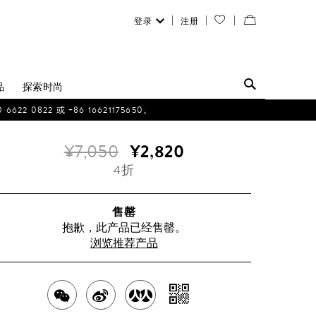
登录
注册
您
查
的
看
愿
／
品
探索时尚
望
修
0822 或 +86 16621175650。
清
改
¥7,050
¥2,820
单
购
4折
物
袋
售罄
抱歉，此产品已经售罄。
浏览推荐产品
分
分
分
分