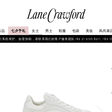
连
卡
佛
探
新品
七夕予礼
女士
男士
鞋履
包袋
美妆
风尚家
索
你
如需协助，请联系我们的客户服务团队+86 21 6135 8611, +86 10 6622 
的
时
尚
世
界