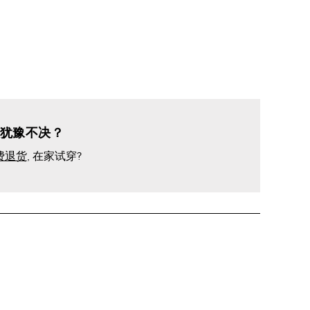
犹豫不决？
费退货
, 在家试穿?