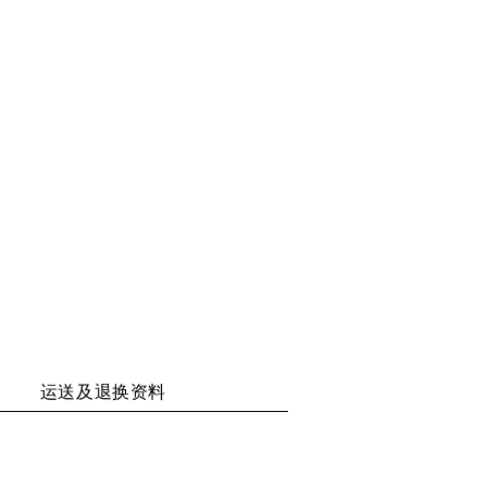
享
享
享
享
二
至
至
至
维
WECHAT
WEIBO
RENREN
码
运送及退换资料