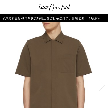
菜
输
您
查
连
单
入
的
看
搜
愿
／
卡
索
望
修
佛
信
清
改
客户资料更新和订单状态功能正在进行系统维护。如需协助，请联系我们的客户服务团队+86 21 6135 8611, +86 10 6622 0822 或 +86 16621175650。
探
息...
单
购
物
索
袋
你
的
时
尚
世
界