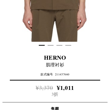
HERNO
肌理衬衫
款式编号
211457660
¥1,011
¥3,370
3折
售罄