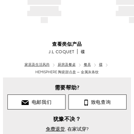
BRAND NAME
BRAND
PRODUCT TITLE
PRODUCT
AND DESCRIPTION
AND DESC
$---
$-
查看类似产品
J.L COQUET
碟
家居及生活风尚
厨房及餐桌
餐具
碟
HEMISPHERE 陶瓷甜点盘 — 金属灰条纹
需要帮助?
电邮我们
致电查询
犹豫不决？
免费退货
, 在家试穿?