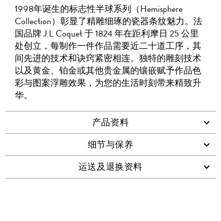
友
1998年诞生的标志性半球系列（Hemisphere
WHATSAPP
维
Collection）彰显了精雕细琢的瓷器条纹魅力。法
码
国品牌 J.L Coquet 于 1824 年在距利摩日 25 公里
处创立，每制作一件作品需要近二十道工序，其
间先进的技术和诀窍紧密相连。独特的雕刻技术
以及黄金、铂金或其他贵金属的镶嵌赋予作品色
彩与图案浮雕效果，为您的生活时刻带来精致升
华。
产品资料
细节与保养
运送及退换资料
查看类似产品