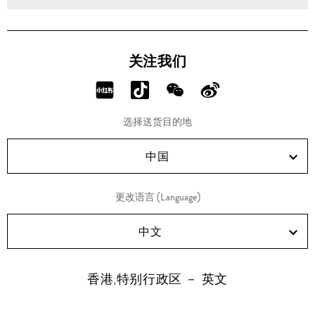
关注我们
分
分
分
分
享
享
享
享
选择送货目的地
RED!
Douyin!
WeChat!
Weibo!
中国
更改语言 (Language)
中文
香港,特别行政区 － 英文