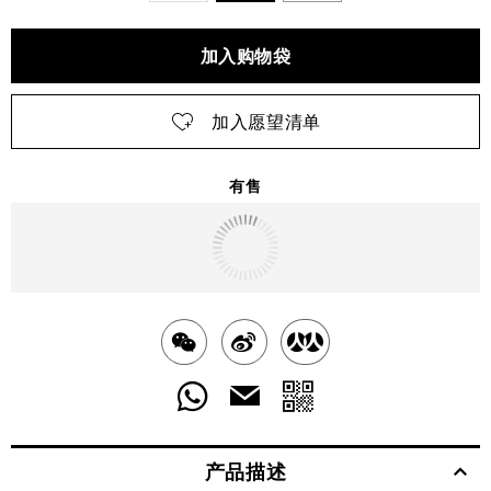
加入购物袋
加入愿望清单
有售
明天
送达
北京市
分
分
分
享
享
享
分
分
发
送
至
至
至
享
享
给
产品描述
WECHAT
至
WEIBO
二
RENREN
好