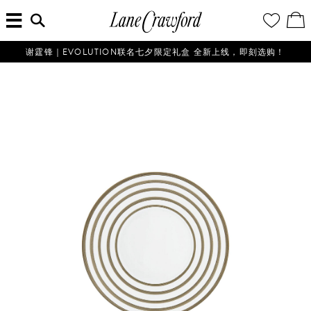
菜
输
您
查
连
单
入
的
看
搜
愿
／
卡
索
望
修
佛
信
清
改
谢霆锋｜EVOLUTION联名七夕限定礼盒 全新上线，即刻选购！
探
息...
单
购
物
索
袋
你
的
时
尚
世
界