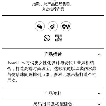
抱歉，此产品已经售罄。
浏览推荐产品
分
分
分
享
享
享
分
分
至
至
至
享
享
产品描述
WECHAT
至
WEIBO
二
RENREN
Joomi Lim 将俏皮女性化设计与现代工业风相结
WHATSAPP
维
合，打造高端时尚珠宝。这款项链以璀璨仿水晶
码
与仿珍珠间隔排列点缀，多种元素吊坠打造个性
层次。
产品资料
尺码指导及搭配建议