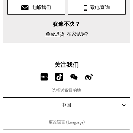
电邮我们
致电查询
犹豫不决？
免费退货
, 在家试穿?
关注我们
分
分
分
分
享
享
享
享
选择送货目的地
RED!
Douyin!
WeChat!
Weibo!
中国
更改语言 (Language)