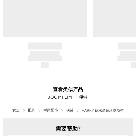
BRAND NAME
BRAND
PRODUCT TITLE
PRODUCT
AND DESCRIPTION
AND DESC
$---
$-
查看类似产品
JOOMI LIM
项链
女士
配饰
时尚配饰
项链
HARRY 仿水晶仿珍珠项链
需要帮助?