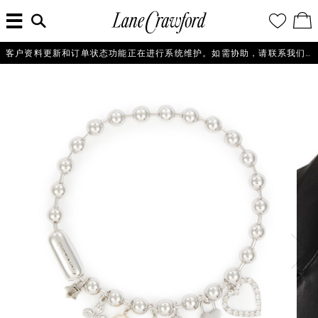
菜
输
您
查
连
单
入
的
看
搜
愿
／
卡
索
望
修
佛
信
清
改
客户资料更新和订单状态功能正在进行系统维护。如需协助，请联系我们的客户服务团队+86 21 6135 8611, +86 10 6622 0822 或 +86 16621175650。
探
息...
单
购
物
索
袋
你
的
时
尚
世
界