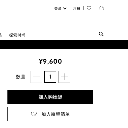
登录
注册
您
查
的
看
愿
／
品
探索时尚
望
修
清
改
¥9,600
单
购
物
数量
袋
加入购物袋
加入愿望清单