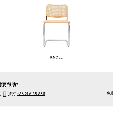
查
看
全
部
产
品
详
情
KNOLL
需要帮助?
免
或
拨打
+86 21 6135 8611