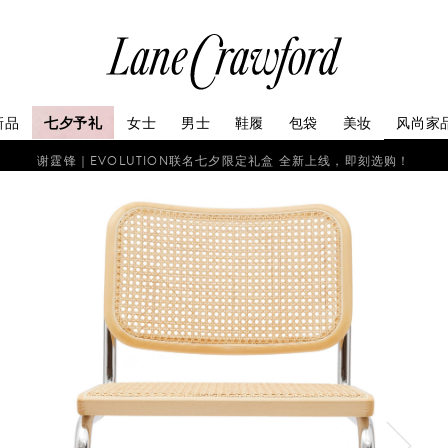
连
卡
佛
探
新品
七夕予礼
女士
男士
鞋履
包袋
美妆
风尚家
索
你
谢霆锋｜EVOLUTION联名七夕限定礼盒 全新上线，即刻选购！
的
时
尚
世
界