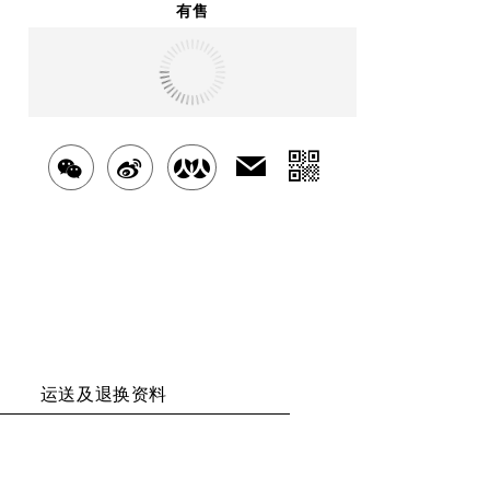
有售
明天
送达
北京市
分
发
分
分
分
送
享
享
享
享
给
二
好
至
至
至
友
维
WECHAT
WEIBO
RENREN
码
运送及退换资料