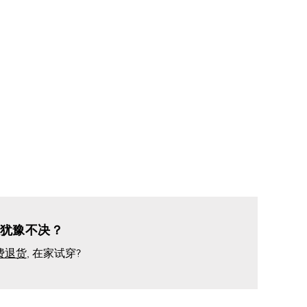
犹豫不决？
费退货
, 在家试穿?