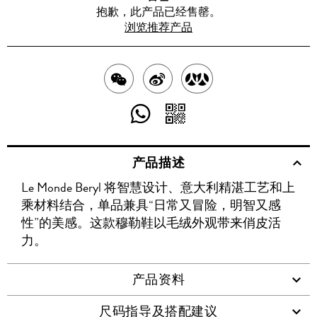
抱歉，此产品已经售罄。
浏览推荐产品
分
分
分
享
享
享
分
分
至
至
至
享
享
产品描述
WECHAT
至
WEIBO
二
RENREN
Le Monde Beryl 将智慧设计、意大利精湛工艺和上
WHATSAPP
维
乘材料结合，单品兼具“日常又冒险，明智又感
码
性”的美感。这款穆勒鞋以毛绒外观带来俏皮活
力。
产品资料
尺码指导及搭配建议