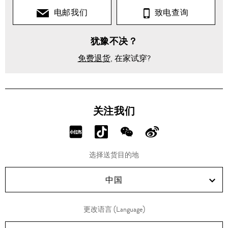
电邮我们
致电查询
犹豫不决？
免费退货
, 在家试穿?
关注我们
分
分
分
分
享
享
享
享
选择送货目的地
RED!
Douyin!
WeChat!
Weibo!
中国
更改语言 (Language)