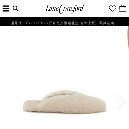
菜
输
您
查
连
单
入
的
看
搜
愿
／
卡
索
望
修
佛
信
清
改
谢霆锋｜EVOLUTION联名七夕限定礼盒 全新上线，即刻选购！
探
息...
单
购
物
索
袋
你
的
时
尚
世
界