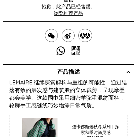
抱歉，此产品已经售罄。
浏览推荐产品
分
分
分
享
享
享
分
分
至
至
至
享
享
产品描述
WECHAT
至
WEIBO
二
RENREN
LEMAIRE 继续探索解构与重组的可能性，通过错
WHATSAPP
维
落有致的层次感与建筑般的立体裁剪，呈现摩登
码
都会美学。这款围巾采用细密羊驼毛混纺面料，
轮廓手工感缝线巧妙增添日常气质。
连卡佛甄选秋冬系列｜探
索秋季时尚灵感