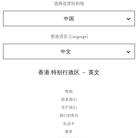
享
享
享
享
选择送货目的地
RED!
Douyin!
WeChat!
Weibo!
中国
更改语言 (Language)
中文
香港,特别行政区 － 英文
帮助
联系我们
关于我们
我们的责任
礼品卡
服务