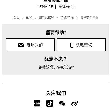
查看类似产品
LEMAIRE
羊绒/羊毛
女士
配饰
围巾及披肩
羊绒/羊毛
混羊驼毛围巾
需要帮助?
电邮我们
致电查询
犹豫不决？
免费退货
, 在家试穿?
关注我们
分
分
分
分