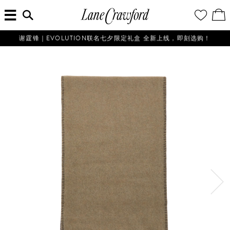
菜
输
您
查
连
单
入
的
看
搜
愿
／
卡
索
望
修
佛
信
清
改
谢霆锋｜EVOLUTION联名七夕限定礼盒 全新上线，即刻选购！
探
息...
单
购
物
索
袋
你
的
时
尚
世
界