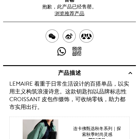
抱歉，此产品已经售罄。
浏览推荐产品
分
分
分
享
享
享
分
分
至
至
至
享
享
产品描述
WECHAT
至
WEIBO
二
RENREN
LEMAIRE 着重于日常生活设计的百搭单品，以实
WHATSAPP
维
用主义构筑浪漫诗意。这款钥匙扣以品牌标志性
码
CROISSANT 皮包作缀饰，可收纳零钱，助力都
市实用出行。
连卡佛甄选秋冬系列｜探
索秋季时尚灵感