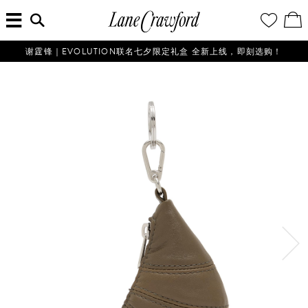
菜
输
您
查
连
单
入
的
看
搜
愿
／
卡
索
望
修
佛
信
清
改
谢霆锋｜EVOLUTION联名七夕限定礼盒 全新上线，即刻选购！
探
息...
单
购
物
索
袋
你
的
时
尚
世
界