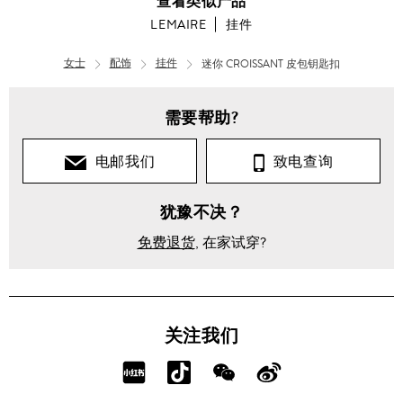
查看类似产品
LEMAIRE
挂件
女士
配饰
挂件
迷你 CROISSANT 皮包钥匙扣
需要帮助?
电邮我们
致电查询
犹豫不决？
免费退货
, 在家试穿?
关注我们
分
分
分
分