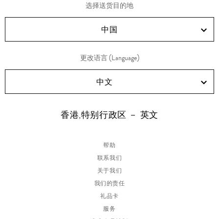
享
享
享
享
选择送货目的地
RED!
Douyin!
WeChat!
Weibo!
中国
更改语言 (Language)
中文
香港,特别行政区 － 英文
帮助
联系我们
关于我们
我们的责任
礼品卡
服务