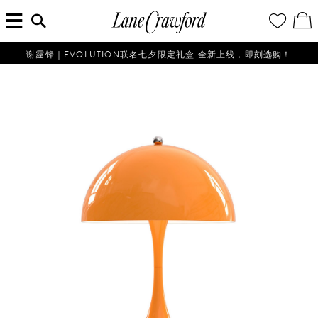
菜
输
您
查
连
单
入
的
看
搜
愿
／
卡
索
望
修
佛
信
清
改
谢霆锋｜EVOLUTION联名七夕限定礼盒 全新上线，即刻选购！
探
息...
单
购
物
索
袋
你
的
时
尚
世
界