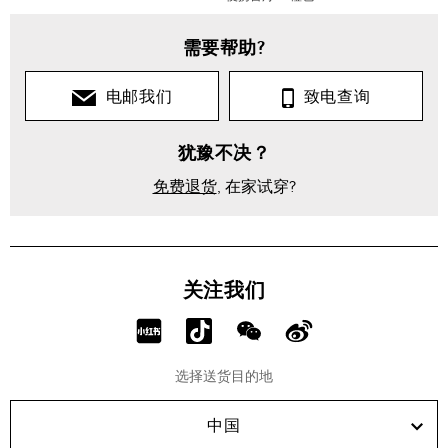
需要帮助?
电邮我们
致电查询
犹豫不决？
免费退货
, 在家试穿?
关注我们
分
分
分
分
享
享
享
享
选择送货目的地
RED!
Douyin!
WeChat!
Weibo!
中国