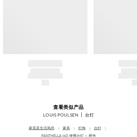
BRAND NAME
BRAND
PRODUCT TITLE
PRODUCT
AND DESCRIPTION
AND DESC
$---
$-
查看类似产品
LOUIS POULSEN
台灯
家居及生活风尚
家具
灯饰
台灯
PANTHELLA 160 便携台灯 — 橙色