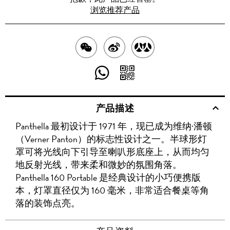
浏览推荐产品
分
分
分
享
享
享
分
分
至
至
至
享
享
产品描述
WECHAT
至
WEIBO
二
RENREN
Panthella 最初设计于 1971 年，现已成为维纳·潘顿
WHATSAPP
维
（Verner Panton）的标志性设计之一。半球形灯
码
罩可将光线向下引导至喇叭形底座上，从而均匀
地反射光线，带来柔和微妙的氛围角落。
Panthella 160 Portable 是经典设计的小巧便携版
本，灯罩直径仅为 160 毫米，非常适合餐桌等角
落的装饰点亮。