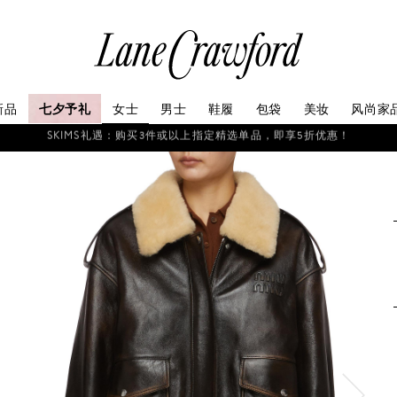
连
卡
佛
探
新品
七夕予礼
女士
男士
鞋履
包袋
美妆
风尚家
索
你
如需协助，请联系我们的客户服务团队+86 21 6135 8611, +86 10 6622 
的
时
尚
世
界