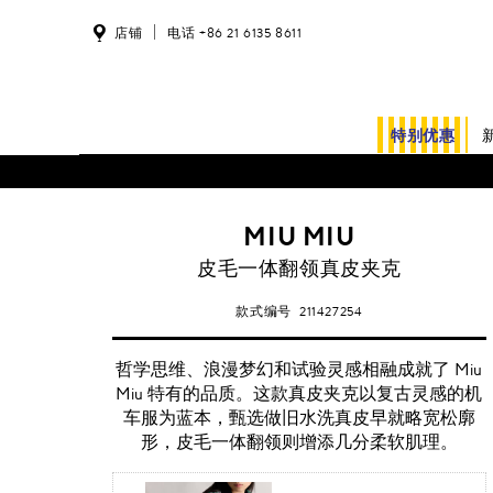
店铺
电话 +86 21 6135 8611
特别优惠
客户资料更新和订单状态功能正在进行系统维护。
MIU MIU
皮毛一体翻领真皮夹克
款式编号
211427254
哲学思维、浪漫梦幻和试验灵感相融成就了 Miu
Miu 特有的品质。这款真皮夹克以复古灵感的机
车服为蓝本，甄选做旧水洗真皮早就略宽松廓
形，皮毛一体翻领则增添几分柔软肌理。