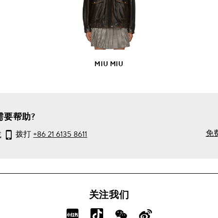
产
品
详
情
MIU MIU
需要帮助?
免
或
拨打
+86 21 6135 8611
关注我们