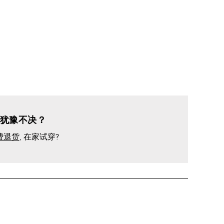
犹豫不决？
费退货
, 在家试穿?