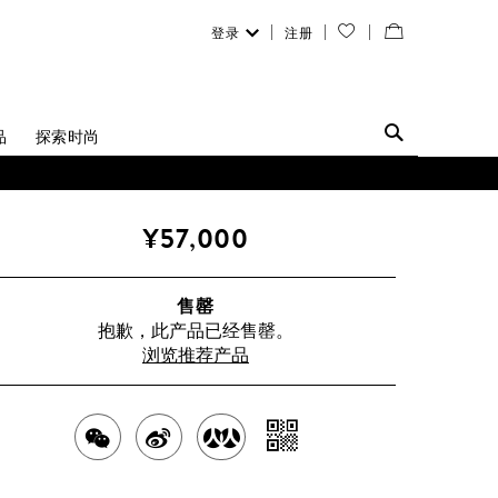
登录
注册
您
查
的
看
愿
／
品
探索时尚
望
修
0822 或 +86 16621175650。
清
改
¥57,000
单
购
物
售罄
抱歉，此产品已经售罄。
袋
浏览推荐产品
分
分
分
分
享
享
享
享