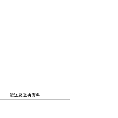
二
至
至
至
维
WECHAT
WEIBO
RENREN
码
运送及退换资料