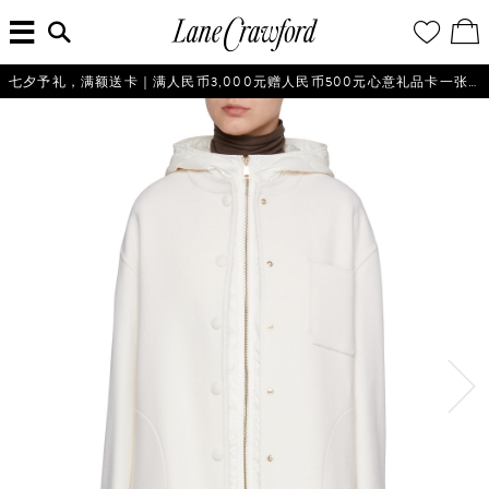
菜
输
您
查
连
单
入
的
看
搜
愿
／
卡
索
望
修
佛
信
清
改
七夕予礼，满额送卡｜满人民币3,000元赠人民币500元心意礼品卡一张，仅限不产生退货的会员参与。
探
息...
单
购
物
索
袋
你
的
时
尚
世
界