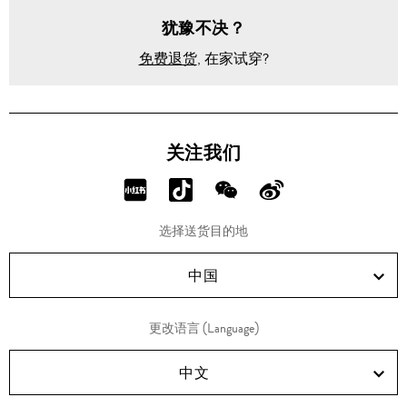
犹豫不决？
免费退货
, 在家试穿?
关注我们
分
分
分
分
享
享
享
享
选择送货目的地
RED!
Douyin!
WeChat!
Weibo!
中国
更改语言 (Language)
中文