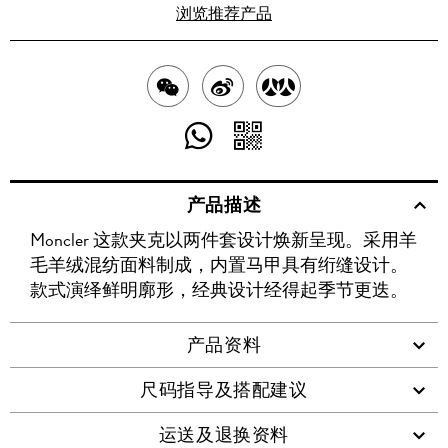
浏览推荐产品
分
分
分
享
享
享
分
分
至
至
至
享
享
产品描述
WECHAT
至
WEIBO
二
RENREN
Moncler 这款夹克以两件套设计焕新呈现。采用羊
WHATSAPP
维
毛羊绒混纺面料制成，内置马甲具有绗缝设计。
码
款式演绎鲜明廓形，经典设计经得起季节更迭。
产品资料
尺码指导及搭配建议
运送及退换资料