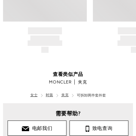
BRAND NAME
BRAND
PRODUCT TITLE
PRODUCT
AND DESCRIPTION
AND DESC
$---
$-
查看类似产品
MONCLER
夹克
女士
时装
夹克
可拆卸两件套外套
需要帮助?
电邮我们
致电查询