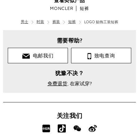
查看类似产品
MONCLER
短裤
男士
时装
裤装
短裤
LOGO 贴饰工装短裤
需要帮助?
电邮我们
致电查询
犹豫不决？
免费退货
, 在家试穿?
关注我们
分
分
分
分