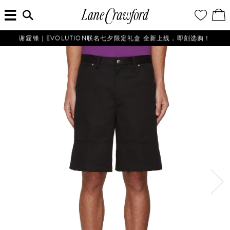
菜
输
您
查
连
单
入
的
看
搜
愿
／
卡
索
望
修
佛
信
清
改
谢霆锋｜EVOLUTION联名七夕限定礼盒 全新上线，即刻选购！
探
息...
单
购
物
索
袋
你
的
时
尚
世
界