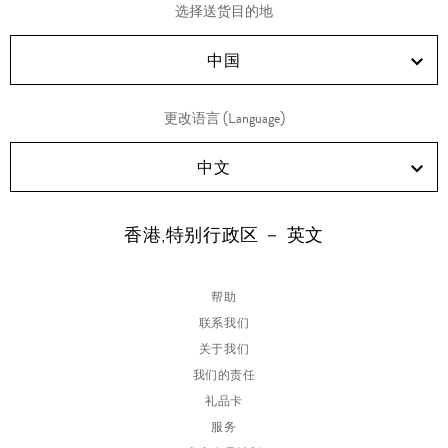
享
享
享
享
选择送货目的地
RED!
Douyin!
WeChat!
Weibo!
中国
更改语言 (Language)
中文
香港,特别行政区 － 英文
帮助
联系我们
关于我们
我们的责任
礼品卡
服务