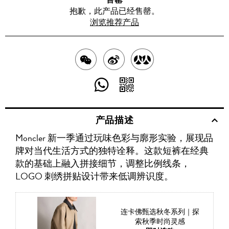
抱歉，此产品已经售罄。
浏览推荐产品
分
分
分
享
享
享
分
分
至
至
至
享
享
产品描述
WECHAT
至
WEIBO
二
RENREN
Moncler 新一季通过玩味色彩与廓形实验，展现品
WHATSAPP
维
牌对当代生活方式的独特诠释。这款短裤在经典
码
款的基础上融入拼接细节，调整比例线条，
LOGO 刺绣拼贴设计带来低调辨识度。
连卡佛甄选秋冬系列｜探
索秋季时尚灵感