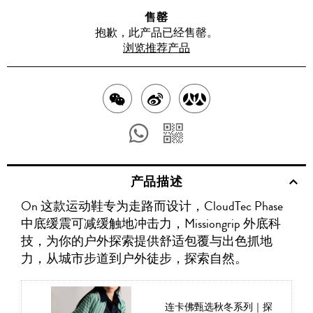
售罄
抱歉，此产品已经售罄。
浏览推荐产品
分
分
分
享
享
享
分
分
至
至
至
享
享
产品描述
WECHAT
至
WEIBO
二
RENREN
On 这款运动鞋专为走路而设计，CloudTec Phase
WHATSAPP
维
中底缓震可减缓触地冲击力，Missiongrip 外底科
码
技，为你的户外探索提供舒适包覆与出色抓地
力，从城市步道到户外徒步，探索自然。
连卡佛甄选秋冬系列｜探