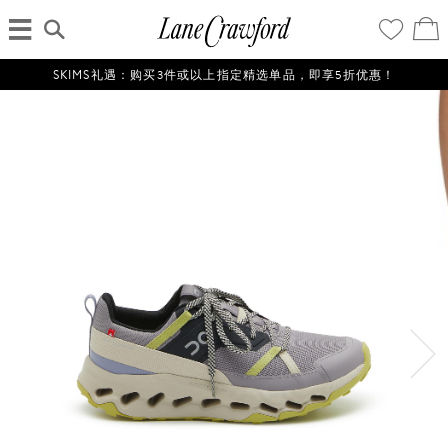
菜
输
您
查
连
单
入
的
看
搜
愿
／
卡
索
望
修
佛
信
清
改
SKIMS礼遇：购买3件或以上指定精选单品，即享5折优惠！
探
息...
单
购
物
索
袋
你
的
时
尚
世
界