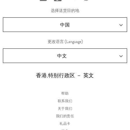
分
分
分
分
享
享
享
享
选择送货目的地
RED!
Douyin!
WeChat!
Weibo!
中国
更改语言 (Language)
中文
香港,特别行政区 － 英文
帮助
联系我们
关于我们
我们的责任
礼品卡