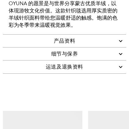
友
OYUNA 的愿景是与世界分享蒙古优质羊绒，以
WHATSAPP
维
体现游牧文化价值。这款针织毯选用厚实质密的
码
羊绒针织面料带给您温暖舒适的触感。饱满的色
彩为冬季带来温暖视觉效果。
产品资料
细节与保养
运送及退换资料
查看类似产品