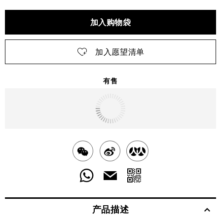
加入购物袋
加入愿望清单
有售
明天
送达
北京市
分
分
分
享
享
享
分
分
发
送
至
至
至
享
享
给
产品描述
WECHAT
至
WEIBO
二
RENREN
好