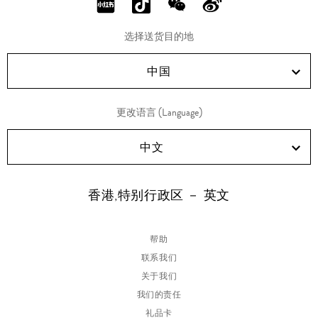
分
分
分
分
享
享
享
享
选择送货目的地
RED!
Douyin!
WeChat!
Weibo!
中国
更改语言 (Language)
中文
香港,特别行政区 － 英文
帮助
联系我们
关于我们
我们的责任
礼品卡