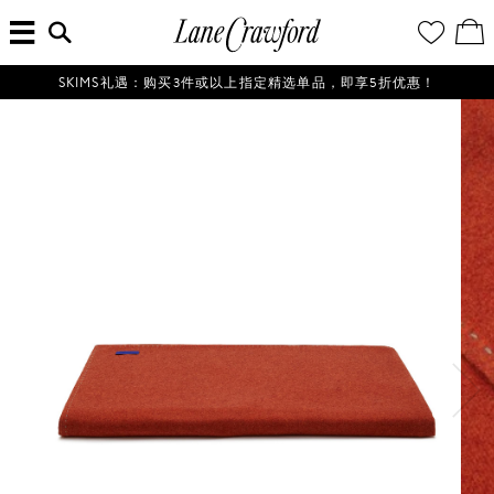
菜
输
您
查
连
单
入
的
看
搜
愿
／
卡
索
望
修
佛
信
清
改
SKIMS礼遇：购买3件或以上指定精选单品，即享5折优惠！
探
息...
单
购
物
索
袋
你
的
时
尚
世
界