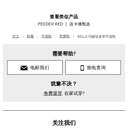
查看类似产品
PEDDER RED
连卡佛甄选
女士
鞋履
平底鞋
芭蕾鞋
BELLA 玛丽珍皮革平底鞋
女
士
需要帮助?
连
卡
电邮我们
致电查询
佛
甄
选
犹豫不决？
BELLA
免费退货
, 在家试穿?
玛丽
珍皮
革平
底鞋
关注我们