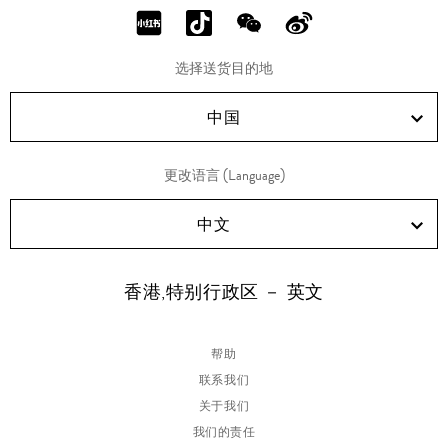
分
分
分
分
享
享
享
享
选择送货目的地
RED!
Douyin!
WeChat!
Weibo!
中国
更改语言 (Language)
中文
香港,特别行政区 － 英文
帮助
联系我们
关于我们
我们的责任