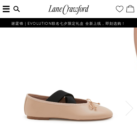
菜
输
您
查
连
单
入
的
看
搜
愿
／
卡
索
望
修
佛
信
清
改
谢霆锋｜EVOLUTION联名七夕限定礼盒 全新上线，即刻选购！
探
息...
单
购
物
索
袋
你
的
时
尚
世
界