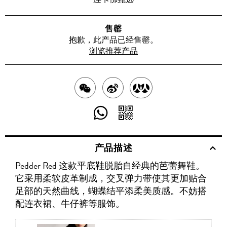
售罄
抱歉，此产品已经售罄。
浏览推荐产品
分
分
分
享
享
享
分
分
至
至
至
享
享
产品描述
WECHAT
至
WEIBO
二
RENREN
Pedder Red 这款平底鞋脱胎自经典的芭蕾舞鞋。
WHATSAPP
维
它采用柔软皮革制成，交叉弹力带使其更加贴合
码
足部的天然曲线，蝴蝶结平添柔美质感。不妨搭
配连衣裙、牛仔裤等服饰。