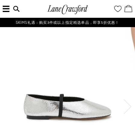
菜
输
您
查
连
单
入
的
看
搜
愿
／
卡
索
望
修
佛
信
清
改
SKIMS礼遇：购买3件或以上指定精选单品，即享5折优惠！
探
息...
单
购
物
索
袋
你
的
时
尚
世
界