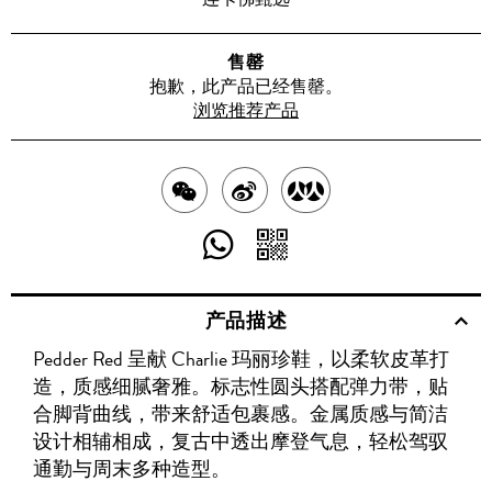
售罄
抱歉，此产品已经售罄。
浏览推荐产品
分
分
分
享
享
享
分
分
至
至
至
享
享
产品描述
WECHAT
至
WEIBO
二
RENREN
Pedder Red 呈献 Charlie 玛丽珍鞋，以柔软皮革打
WHATSAPP
维
造，质感细腻奢雅。标志性圆头搭配弹力带，贴
码
合脚背曲线，带来舒适包裹感。金属质感与简洁
设计相辅相成，复古中透出摩登气息，轻松驾驭
通勤与周末多种造型。