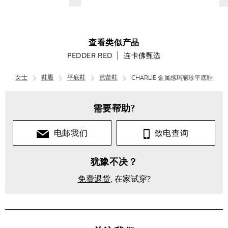
$---
$-
查看类似产品
PEDDER RED
连卡佛甄选
女士
鞋履
平底鞋
芭蕾鞋
CHARLIE 金属感玛丽珍平底鞋
女
士
需要帮助?
连
卡
电邮我们
致电查询
佛
甄
选
犹豫不决？
CHARLIE
免费退货
, 在家试穿?
金属感玛
丽珍平底
鞋