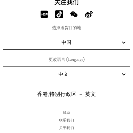
关注我们
分
分
分
分
享
享
享
享
选择送货目的地
RED!
Douyin!
WeChat!
Weibo!
中国
更改语言 (Language)
中文
香港,特别行政区 － 英文
帮助
联系我们
关于我们