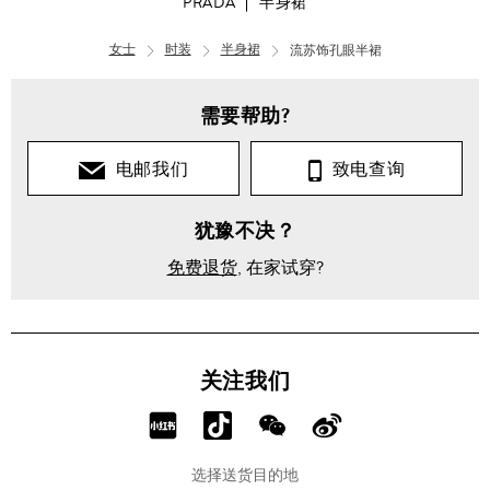
PRADA
半身裙
女士
时装
半身裙
流苏饰孔眼半裙
需要帮助?
电邮我们
致电查询
犹豫不决？
免费退货
, 在家试穿?
关注我们
分
分
分
分
享
享
享
享
选择送货目的地