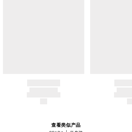
BRAND NAME
BRAND
PRODUCT TITLE
PRODUCT
AND DESCRIPTION
AND DESC
$---
$-
查看类似产品