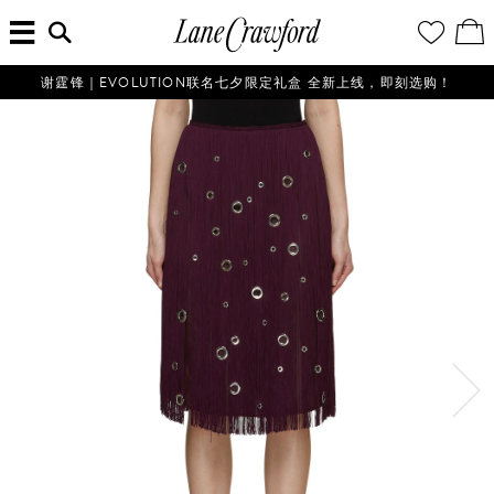
菜
输
您
查
连
单
入
的
看
搜
愿
／
卡
索
望
修
佛
信
清
改
谢霆锋｜EVOLUTION联名七夕限定礼盒 全新上线，即刻选购！
探
息...
单
购
物
索
袋
你
的
时
尚
世
界