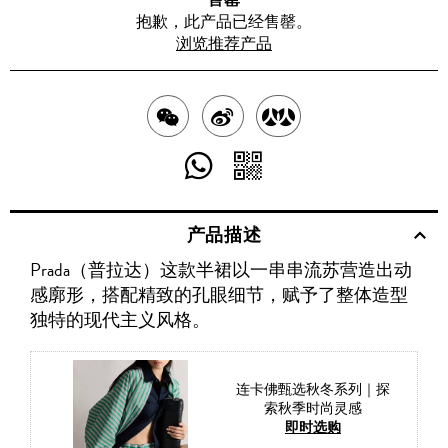
抱歉，此产品已经售罄。
浏览推荐产品
分
分
分
享
享
享
分
分
至
至
至
享
享
产品描述
WECHAT
至
WEIBO
二
RENREN
Prada（普拉达）这款半裙以一串串流苏营造出动
WHATSAPP
维
感廓形，搭配精致的孔眼细节，赋予了整体造型
码
独特的现代主义风格。
连卡佛甄选秋冬系列｜探
索秋季时尚灵感
即时选购