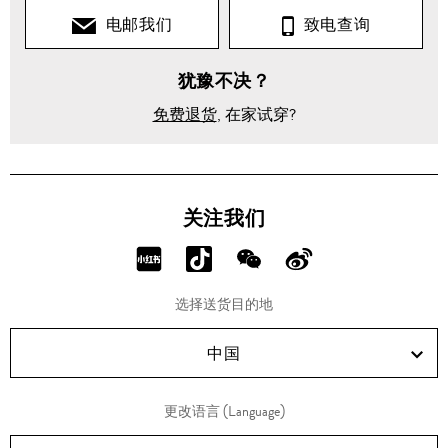
电邮我们
致电查询
犹豫不决？
免费退货
, 在家试穿?
关注我们
分
分
分
分
享
享
享
享
选择送货目的地
RED!
Douyin!
WeChat!
Weibo!
中国
更改语言 (Language)