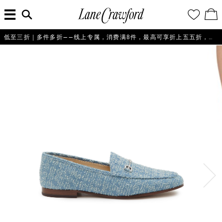
菜
输
您
查
连
单
入
的
看
搜
愿
／
卡
索
望
修
佛
信
清
改
低至三折｜多件多折——线上专属，消费满8件，最高可享折上五五折，即刻选购！
探
息...
单
购
物
索
袋
你
的
时
尚
世
界