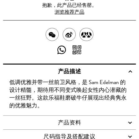
抱歉，此产品已经售罄。
浏览推荐产品
分
分
分
享
享
享
分
分
至
至
至
享
享
产品描述
WECHAT
至
WEIBO
二
RENREN
低调优雅并带一丝前卫风格，是 Sam Edelman 的
WHATSAPP
维
设计精髓，期待用不同变式唤起女性内心潜藏的
码
一丝狂野。这款乐福鞋磨破牛仔展现出经典隽永
的优雅魅力。
产品资料
尺码指导及搭配建议