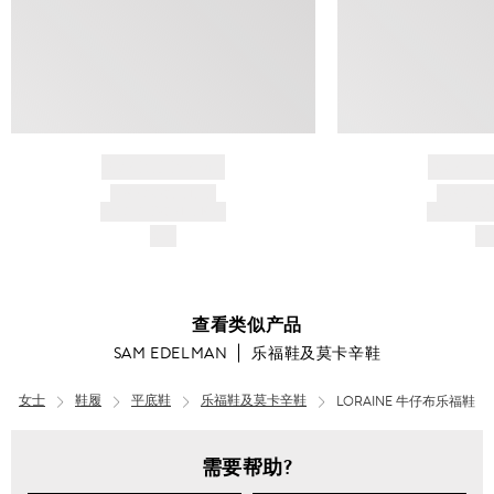
BRAND NAME
BRAND
PRODUCT TITLE
PRODUCT
AND DESCRIPTION
AND DESC
$---
$-
查看类似产品
SAM EDELMAN
乐福鞋及莫卡辛鞋
女士
鞋履
平底鞋
乐福鞋及莫卡辛鞋
LORAINE 牛仔布乐福鞋
需要帮助?