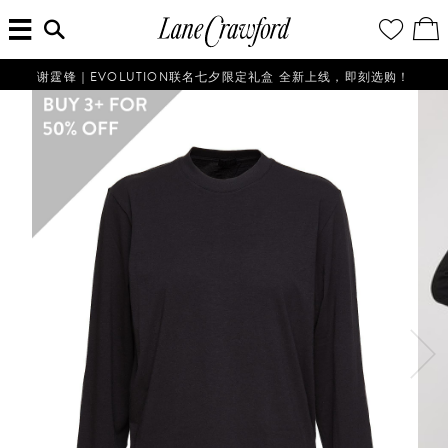
菜
输
您
查
连
单
入
的
看
搜
愿
／
卡
索
望
修
佛
信
清
改
谢霆锋｜EVOLUTION联名七夕限定礼盒 全新上线，即刻选购！
探
息...
单
购
物
索
袋
你
的
时
尚
世
界