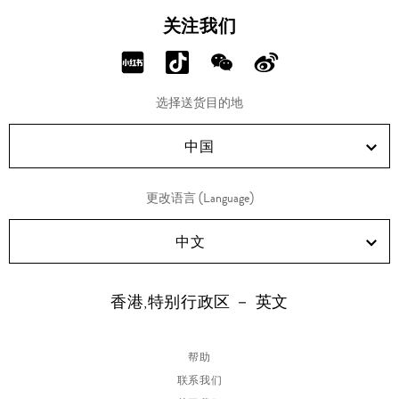
关注我们
分
分
分
分
享
享
享
享
选择送货目的地
RED!
Douyin!
WeChat!
Weibo!
中国
更改语言 (Language)
中文
香港,特别行政区 － 英文
帮助
联系我们