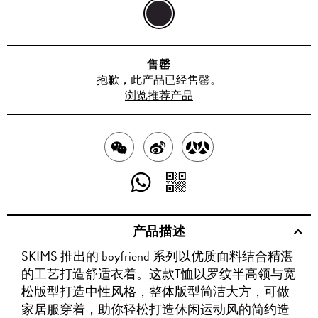
黑
色
售罄
抱歉，此产品已经售罄。
浏览推荐产品
分
分
分
享
享
享
分
分
至
至
至
享
享
产品描述
WECHAT
至
WEIBO
二
RENREN
SKIMS 推出的 boyfriend 系列以优质面料结合精湛
WHATSAPP
维
的工艺打造舒适衣着。这款T恤以罗纹半高领与宽
码
松版型打造中性风格，整体版型简洁大方，可做
家居服穿着，助你轻松打造休闲运动风的简约造