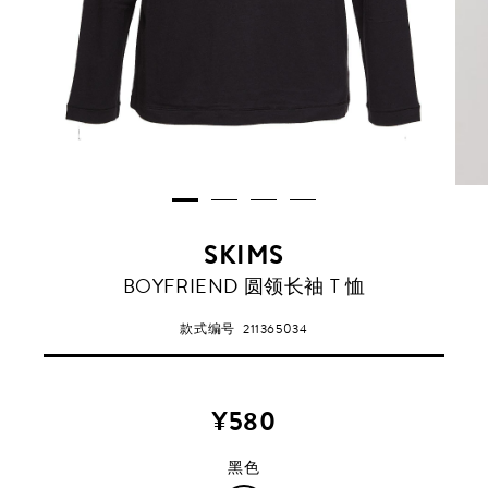
SKIMS
黑
BOYFRIEND 圆领长袖 T 恤
色
款式编号
211365034
¥580
黑色