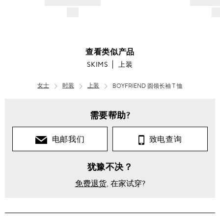
AND DESCRIPTION
AND DESC
$---
$-
查看类似产品
SKIMS
上装
女士
时装
上装
BOYFRIEND 圆领长袖 T 恤
需要帮助?
电邮我们
致电查询
犹豫不决？
免费退货
, 在家试穿?