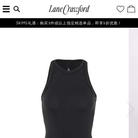
菜
输
您
查
连
单
入
的
看
搜
愿
／
卡
索
望
修
佛
信
清
改
SKIMS礼遇：购买3件或以上指定精选单品，即享5折优惠！
探
息...
单
购
物
索
袋
你
的
时
尚
世
界