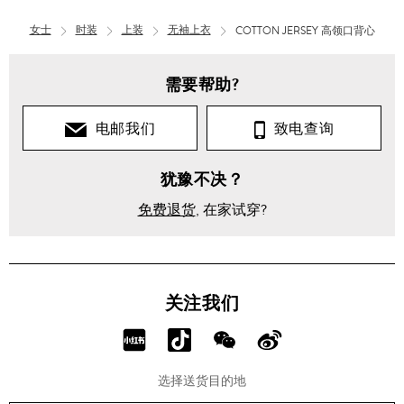
女士
时装
上装
无袖上衣
COTTON JERSEY 高领口背心
需要帮助?
电邮我们
致电查询
犹豫不决？
免费退货
, 在家试穿?
关注我们
分
分
分
分
享
享
享
享
选择送货目的地
RED!
Douyin!
WeChat!
Weibo!