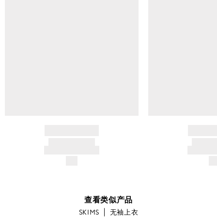
BRAND NAME
BRAND
PRODUCT TITLE
PRODUCT
AND DESCRIPTION
AND DESC
$---
$-
查看类似产品
SKIMS
无袖上衣