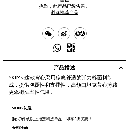
抱歉，此产品已经售罄。
浏览推荐产品
分
分
分
享
享
享
分
分
至
至
至
享
享
产品描述
WECHAT
至
WEIBO
二
RENREN
SKIMS 这款背心采用凉爽舒适的弹力棉面料制
WHATSAPP
维
成，提供包覆性和支撑性，高领口坦克背心剪裁
码
更添街头率性气度。
SKIMS礼遇
购买3件或以上指定精选单品，即享5折优惠！
立即选购
.