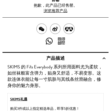
抱歉，此产品已经售罄。
浏览推荐产品
分
分
分
享
享
享
分
分
至
至
至
享
享
产品描述
WECHAT
至
WEIBO
二
RENREN
SKIMS 的 Fits Everybody 系列所用面料尤为柔软，
WHATSAPP
维
如丝袜般富含弹力，贴身又舒适，不易变形。这
码
款连体衣能让每一寸肌肤与其线条丝滑融合，修
身你的魅力身形。
SKIMS礼遇
购买3件或以上指定精选单品，即享5折优惠！