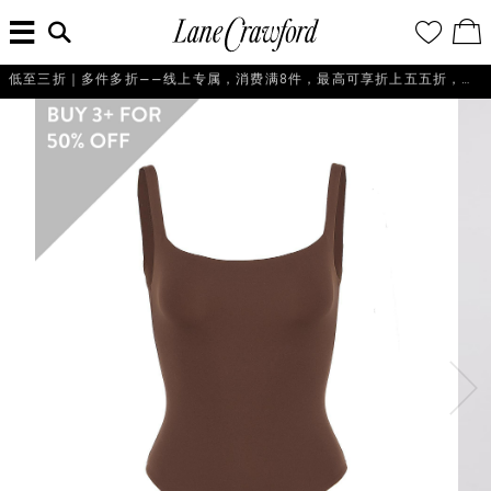
菜
输
您
查
连
单
入
的
看
搜
愿
／
卡
索
望
修
佛
低至三折｜多件多折——线上专属，消费满8件，最高可享折上五五折，即刻选购！
信
清
改
探
息...
单
购
物
索
袋
你
的
时
尚
世
界