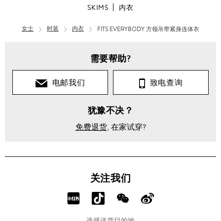
SKIMS
内衣
女士
时装
内衣
FITS EVERYBODY 方领吊带紧身连体衣
需要帮助?
电邮我们
致电查询
犹豫不决？
免费退货
, 在家试穿?
关注我们
分
分
分
分
享
享
享
享
选择送货目的地