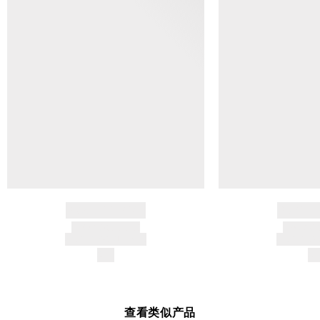
BRAND NAME
BRAND
PRODUCT TITLE
PRODUCT
AND DESCRIPTION
AND DESC
$---
$-
查看类似产品