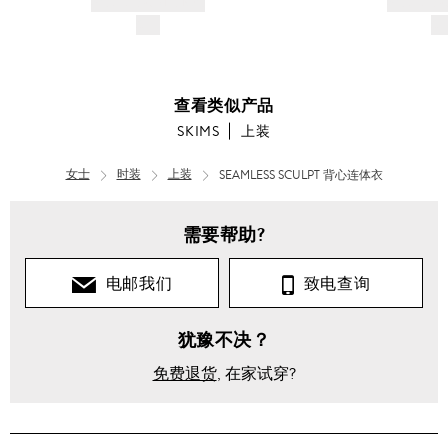
AND DESCRIPTION
AND DESC
$---
$-
查看类似产品
SKIMS
上装
女士
时装
上装
SEAMLESS SCULPT 背心连体衣
需要帮助?
电邮我们
致电查询
犹豫不决？
免费退货
, 在家试穿?