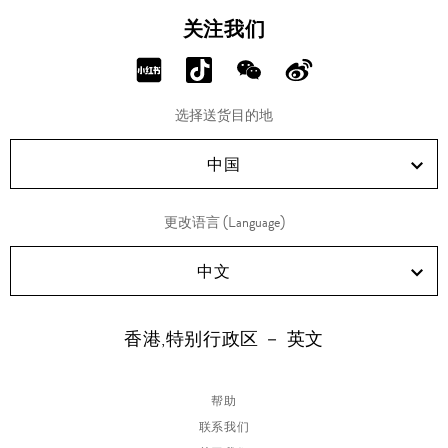
关注我们
分
分
分
分
享
享
享
享
选择送货目的地
RED!
Douyin!
WeChat!
Weibo!
中国
更改语言 (Language)
中文
香港,特别行政区 － 英文
帮助
联系我们