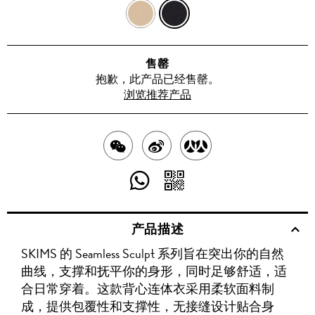
深
黑
米
色
售罄
黄
抱歉，此产品已经售罄。
浏览推荐产品
色
分
分
分
享
享
享
分
分
至
至
至
享
享
产品描述
WECHAT
至
WEIBO
二
RENREN
SKIMS 的 Seamless Sculpt 系列旨在突出你的自然
WHATSAPP
维
曲线，支撑和抚平你的身形，同时足够舒适，适
码
合日常穿着。这款背心连体衣采用柔软面料制
成，提供包覆性和支撑性，无接缝设计贴合身