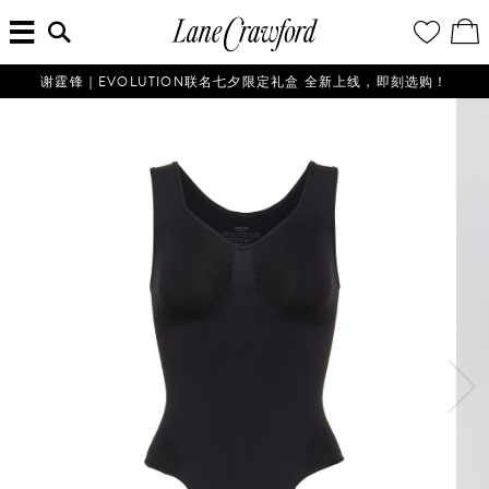
菜
输
您
查
连
单
入
的
看
搜
愿
／
卡
索
望
修
佛
信
清
改
谢霆锋｜EVOLUTION联名七夕限定礼盒 全新上线，即刻选购！
探
息...
单
购
物
索
袋
你
的
时
尚
世
界