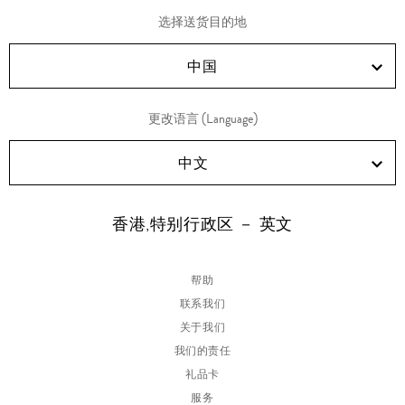
享
享
享
享
选择送货目的地
RED!
Douyin!
WeChat!
Weibo!
中国
更改语言 (Language)
中文
香港,特别行政区 － 英文
帮助
联系我们
关于我们
我们的责任
礼品卡
服务