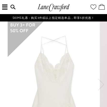
菜
输
您
查
连
单
入
的
看
搜
愿
／
卡
索
望
修
佛
信
清
改
SKIMS礼遇：购买3件或以上指定精选单品，即享5折优惠！
探
息...
单
购
物
索
袋
你
的
时
尚
世
界