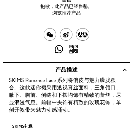
抱歉，此产品已经售罄。
浏览推荐产品
分
分
分
享
享
享
分
分
至
至
至
享
享
产品描述
WECHAT
至
WEIBO
二
RENREN
SKIMS Romance Lace 系列将俏皮与魅力朦胧糅
WHATSAPP
维
合。这款迷你裙采用透视真丝面料，三角领口、
码
腋下、胸前、侧缝和下摆均饰有精致的蕾丝，尽
显浪漫气息。前幅中央饰有精致的玫瑰花饰，单
侧开衩带来魅力动感涌动。
SKIMS礼遇