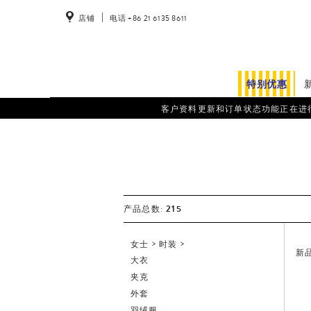
店铺
电话 +86 21 6135 8611
特别优惠
客户资料更新和订单状态功能正在进行系统维护。
女
士
215
产品总数:
女士
时装
新
大衣
夹克
外套
羽绒服