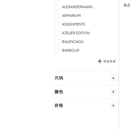
连
新
ALEXANDERWANG
衣
ARMARIUM
裙
ASSIGNMENTS
ATELIER EDITION
BALENCIAGA
BARBOUR
浏览所有
尺码
选择国家尺码
颜色
黑色
中性
价格
XXS
L
蓝色
橙色
XS
XL
棕色
粉红色
−
S
XS/P
绿色
红色