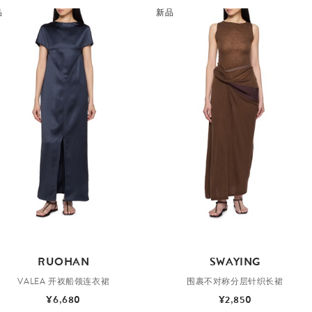
品
新品
RUOHAN
SWAYING
VALEA 开衩船领连衣裙
围裹不对称分层针织长裙
¥6,680
¥2,850