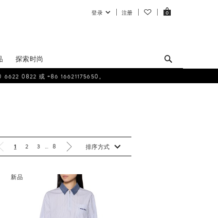
登录
注册
0
品
探索时尚
0822 或 +86 16621175650。
1
2
3
…
8
排序方式
新品