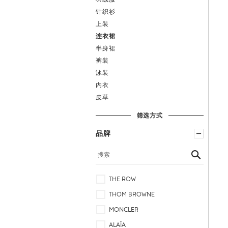
针织衫
上装
连衣裙
半身裙
时
裤装
装
泳装
内衣
皮草
筛选方式
品牌
THE ROW
THOM BROWNE
MONCLER
ALAÏA