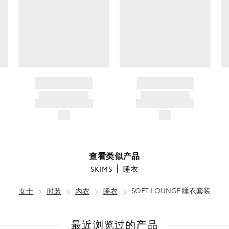
非
干
氯
燥，
1
漂
较
低
温
BRAND NAME
BRAND NAME
度，
PRODUCT TITLE
PRODUCT TITLE
AND DESCRIPTION
AND DESCRIPTION
排
$---
$---
气
口
最
查看类似产品
SKIMS
睡衣
高
温
女士
时装
内衣
睡衣
SOFT LOUNGE 睡衣套装
度
60℃
最近浏览过的产品