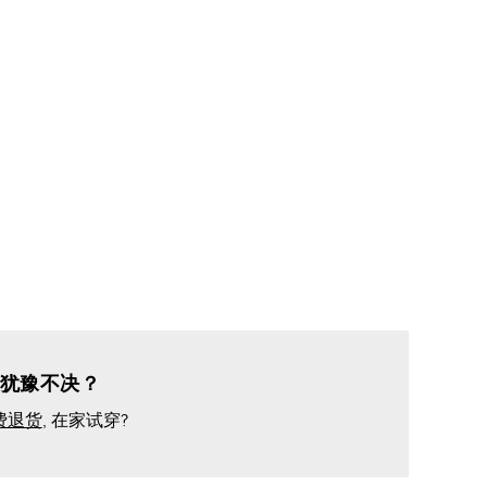
的
损
伤
犹豫不决？
费退货
, 在家试穿?