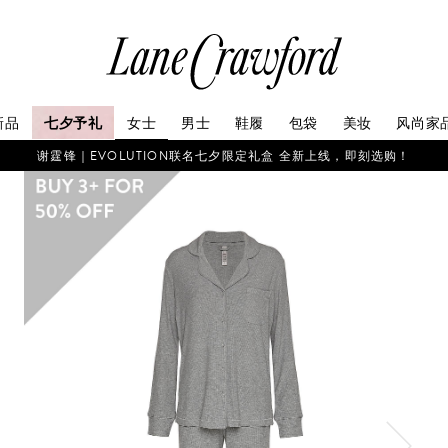
连
卡
佛
探
新品
七夕予礼
女士
男士
鞋履
包袋
美妆
风尚家
索
你
谢霆锋｜EVOLUTION联名七夕限定礼盒 全新上线，即刻选购！
的
时
尚
世
界