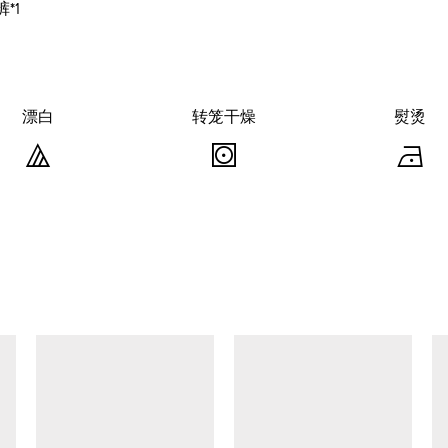
*1
漂白
转笼干燥
熨烫
漂
转
白
笼
-
干
-
有
燥
需
-
查看类似产品
要
可
时
使
仅
用
允
转
许
笼