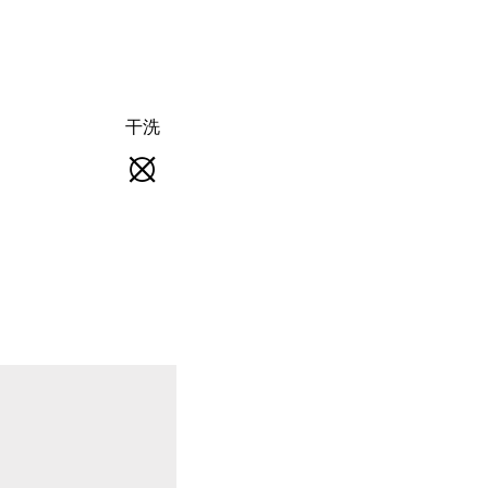
干洗
熨
干
烫
洗
-
熨
不
斗
可
底
干
板
洗
最
高
温