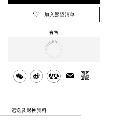
加入愿望清单
有售
明天
送达
北京市
分
发
分
分
分
送
享
享
享
享
给
二
好
至
至
至
友
维
运送及退换资料
WECHAT
WEIBO
RENREN
码