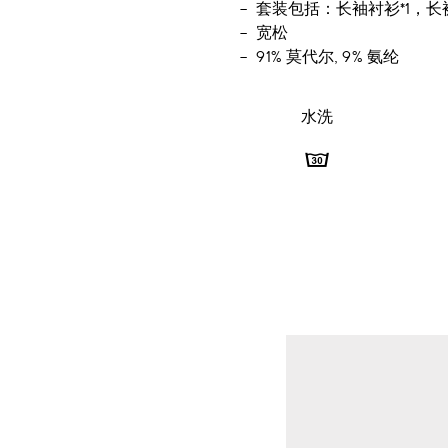
套装包括：长袖衬衫*1，长裤
宽松
91% 莫代尔, 9% 氨纶
水洗
水
洗
-
最
高
洗
涤
温
度
30℃