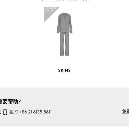
查
看
全
部
产
品
详
情
SKIMS
需要帮助?
免
或
拨打
+86 21 6135 8611