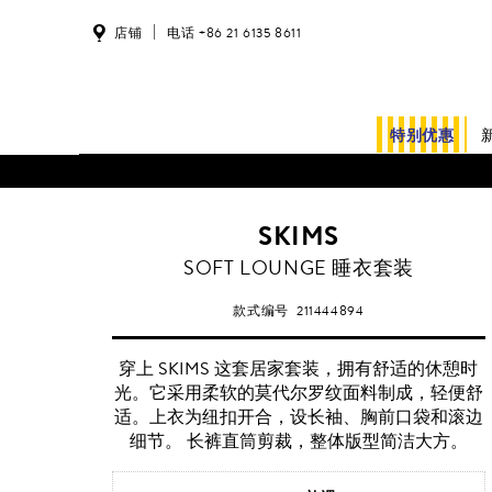
店铺
电话 +86 21 6135 8611
特别优惠
SKIMS
SOFT LOUNGE 睡衣套装
款式编号
211444894
穿上 SKIMS 这套居家套装，拥有舒适的休憩时
光。它采用柔软的莫代尔罗纹面料制成，轻便舒
适。上衣为纽扣开合，设长袖、胸前口袋和滚边
细节。 长裤直筒剪裁，整体版型简洁大方。