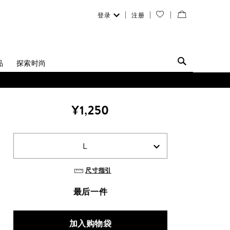
登录
注册
您
查
的
看
愿
／
品
探索时尚
望
修
清
改
¥1,250
单
购
物
L
袋
尺寸指引
最后一件
加入购物袋