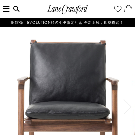
菜
输
您
查
连
单
入
的
看
搜
愿
／
卡
索
望
修
佛
信
清
改
谢霆锋｜EVOLUTION联名七夕限定礼盒 全新上线，即刻选购！
探
息...
单
购
物
索
袋
你
的
时
尚
世
界