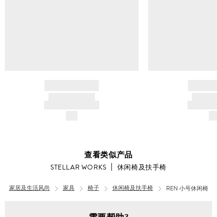
BRAND NAME
BRAND
PRODUCT TITLE
PRODUCT
AND DESCRIPTION
AND DESC
$---
$-
查看类似产品
STELLAR WORKS
休闲椅及扶手椅
家居及生活风尚
家具
椅子
休闲椅及扶手椅
REN 小号休闲椅