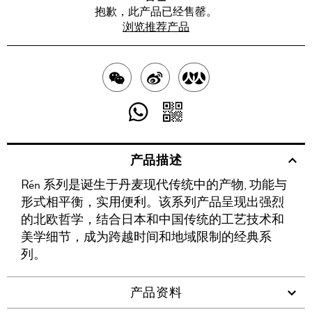
抱歉，此产品已经售罄。
浏览推荐产品
分
分
分
享
享
享
分
分
至
至
至
享
享
产品描述
WECHAT
至
WEIBO
二
RENREN
Rén 系列是诞生于丹麦现代传统中的产物, 功能与
WHATSAPP
维
形式相平衡，实用便利。该系列产品呈现出强烈
码
的北欧哲学，结合日本和中国传统的工艺技术和
美学细节，成为跨越时间和地域限制的经典系
列。
产品资料