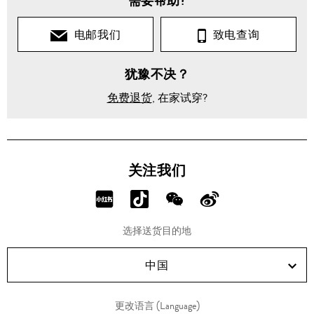
需要帮助?
电邮我们
致电查询
犹豫不决？
免费退货
, 在家试穿?
关注我们
分
分
分
分
享
享
享
享
选择送货目的地
RED!
Douyin!
WeChat!
Weibo!
中国
更改语言 (Language)