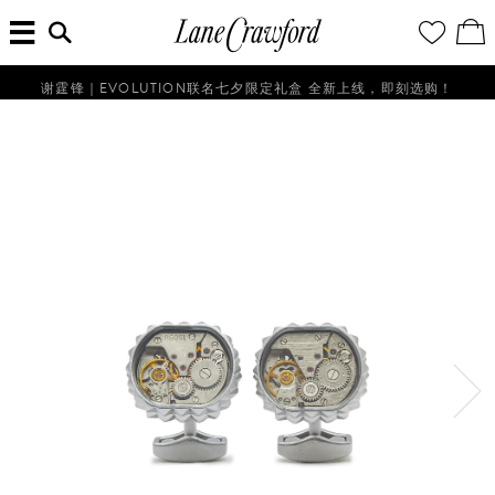
菜
输
您
查
连
单
入
的
看
搜
愿
／
卡
索
望
修
佛
信
清
改
谢霆锋｜EVOLUTION联名七夕限定礼盒 全新上线，即刻选购！
探
息...
单
购
物
索
袋
你
的
时
尚
世
界