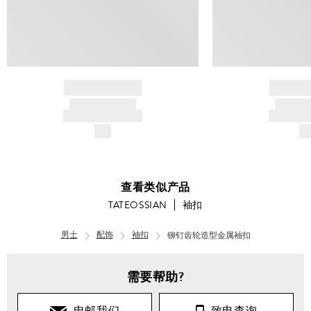
BRAND NAME
BRAND
PRODUCT TITLE
PRODUCT
AND DESCRIPTION
AND DESC
$---
$-
查看类似产品
TATEOSSIAN
袖扣
男士
配饰
袖扣
铆钉齿轮造型金属袖扣
需要帮助?
电邮我们
致电查询