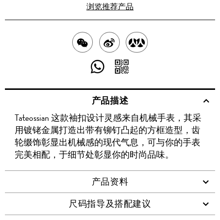
浏览推荐产品
分
分
分
享
享
享
分
分
至
至
至
享
享
产品描述
WECHAT
至
WEIBO
二
RENREN
Tateossian 这款袖扣设计灵感来自机械手表，其采
WHATSAPP
维
用镀铑金属打造出带有铆钉凸起的方框造型，齿
码
轮缀饰彰显出机械感的现代气息，可与你的手表
完美相配，于细节处彰显你的时尚品味。
产品资料
尺码指导及搭配建议