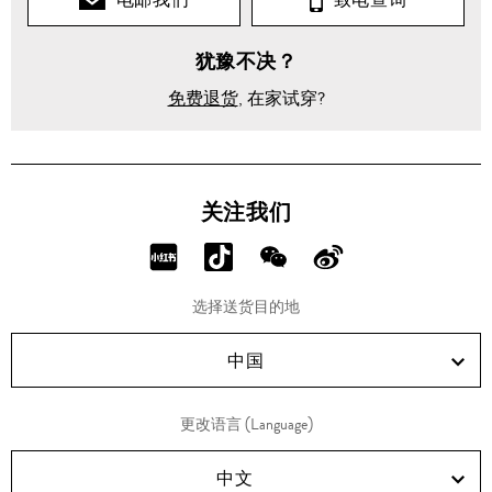
犹豫不决？
免费退货
, 在家试穿?
关注我们
分
分
分
分
享
享
享
享
选择送货目的地
RED!
Douyin!
WeChat!
Weibo!
中国
更改语言 (Language)
中文