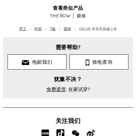
查看类似产品
THE ROW
圆领
男士
时装
T恤
圆领
DELSIE 羊毛半高领上衣
需要帮助?
电邮我们
致电查询
犹豫不决？
免费退货
, 在家试穿?
关注我们