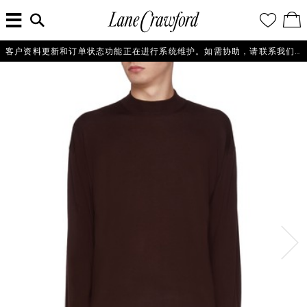
菜
输
您
查
连
单
入
的
看
搜
愿
／
卡
索
望
修
佛
信
清
改
客户资料更新和订单状态功能正在进行系统维护。如需协助，请联系我们的客户服务团队+86 21 6135 8611, +86 10 6622 0822 或 +86 16621175650。
探
息...
单
购
物
索
袋
你
的
时
尚
世
界