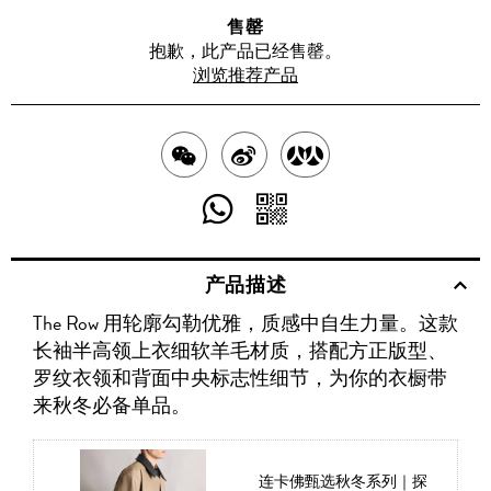
售罄
抱歉，此产品已经售罄。
浏览推荐产品
分
分
分
享
享
享
分
分
至
至
至
享
享
产品描述
WECHAT
至
WEIBO
二
RENREN
The Row 用轮廓勾勒优雅，质感中自生力量。这款
WHATSAPP
维
长袖半高领上衣细软羊毛材质，搭配方正版型、
码
罗纹衣领和背面中央标志性细节，为你的衣橱带
来秋冬必备单品。
连卡佛甄选秋冬系列｜探