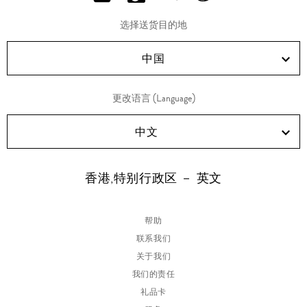
分
分
分
分
享
享
享
享
选择送货目的地
RED!
Douyin!
WeChat!
Weibo!
中国
更改语言 (Language)
中文
香港,特别行政区 － 英文
帮助
联系我们
关于我们
我们的责任
礼品卡