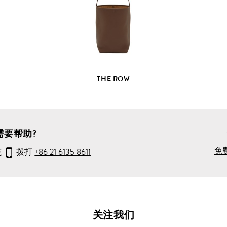
部
产
品
详
情
THE ROW
需要帮助?
免
或
拨打
+86 21 6135 8611
关注我们