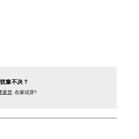
犹豫不决？
费退货
, 在家试穿?