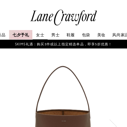
连
卡
佛
探
新品
七夕予礼
女士
男士
鞋履
包袋
美妆
风尚家
索
你
SKIMS礼遇：购买3件或以上指定精选单品，即享5折优惠！
的
时
尚
世
界