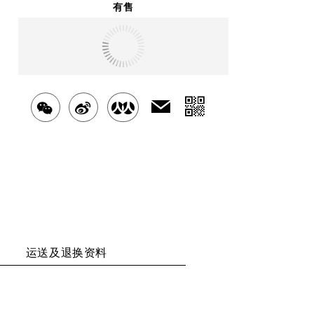
有售
明天
送达
北京市
分
发
分
分
分
送
享
享
享
享
给
二
好
至
至
至
友
维
WECHAT
WEIBO
RENREN
码
运送及退换资料