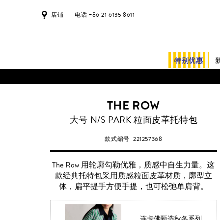
店铺
电话 +86 21 6135 8611
特别优惠
THE ROW
大号 N/S PARK 粒面皮革托特包
款式编号
221257368
The Row 用轮廓勾勒优雅，质感中自生力量。这
款经典托特包采用质感粒面皮革材质，廓型立
体，扁平提手方便手提，也可松弛单肩背。
连卡佛甄选秋冬系列