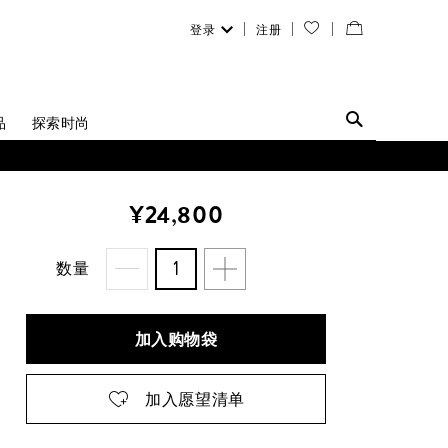
登录
注册
您
查
的
看
愿
／
品
探索时尚
望
修
清
改
¥24,800
单
购
物
数量
袋
加入购物袋
加入愿望清单