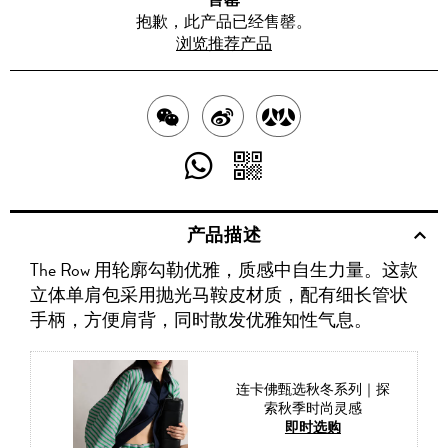
抱歉，此产品已经售罄。
浏览推荐产品
分
分
分
享
享
享
分
分
至
至
至
享
享
产品描述
WECHAT
至
WEIBO
二
RENREN
The Row 用轮廓勾勒优雅，质感中自生力量。这款
WHATSAPP
维
立体单肩包采用抛光马鞍皮材质，配有细长管状
码
手柄，方便肩背，同时散发优雅知性气息。
连卡佛甄选秋冬系列｜探
索秋季时尚灵感
即时选购