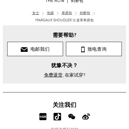
THE ROW
剑桥包
女士
包袋
单肩包
剑桥包
MARGAUX SHOUDLER 12 皮革单肩包
需要帮助?
电邮我们
致电查询
犹豫不决？
免费退货
, 在家试穿?
关注我们
分
分
分
分
享
享
享
享