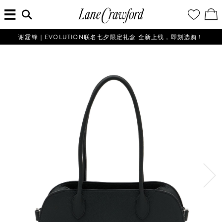
菜
输
您
查
连
单
入
的
看
搜
愿
／
卡
索
望
修
佛
信
清
改
谢霆锋｜EVOLUTION联名七夕限定礼盒 全新上线，即刻选购！
探
息...
单
购
物
索
袋
你
的
时
尚
世
界