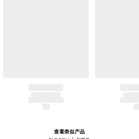
BRAND NAME
BRAND
PRODUCT TITLE
PRODUCT
AND DESCRIPTION
AND DESC
$---
$-
查看类似产品