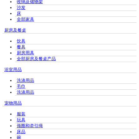
收纳及储物架
沙发
床
全部家具
厨房及餐桌
饮具
餐具
厨房用具
全部厨房及餐桌产品
浴室用品
洗涤用品
毛巾
洗涤用品
宠物用品
服装
玩具
颈圈和牵引绳
床品
碗