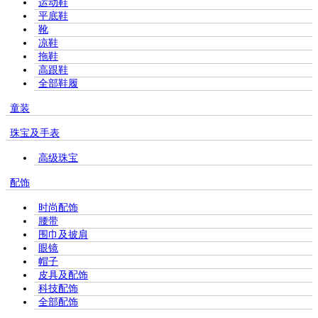
运动鞋
平底鞋
靴
凉鞋
拖鞋
高跟鞋
全部鞋履
童装
珠宝及手表
高级珠宝
配饰
时尚配饰
腰带
围巾及披肩
眼镜
帽子
皮具及配饰
科技配饰
全部配饰