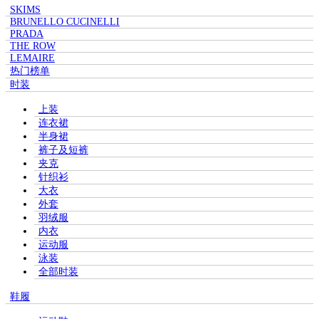
SKIMS
BRUNELLO CUCINELLI
PRADA
THE ROW
LEMAIRE
热门榜单
时装
上装
连衣裙
半身裙
裤子及短裤
夹克
针织衫
大衣
外套
羽绒服
内衣
运动服
泳装
全部时装
鞋履