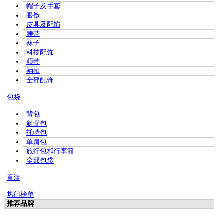
帽子及手套
眼镜
皮具及配饰
腰带
袜子
科技配饰
领带
袖扣
全部配饰
包袋
背包
斜背包
托特包
单肩包
旅行包和行李箱
全部包袋
童装
热门榜单
推荐品牌