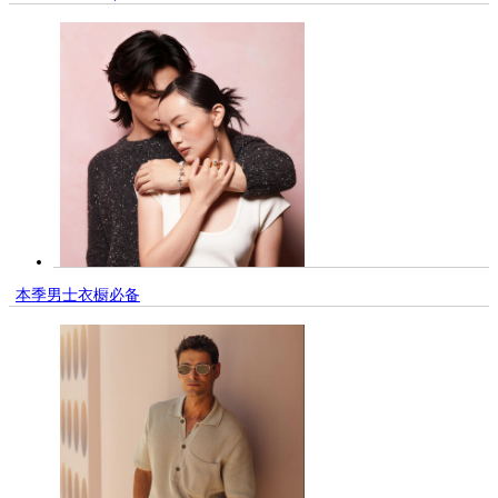
本季男士衣橱必备