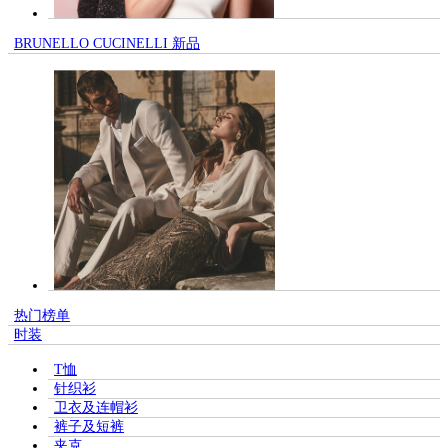
BRUNELLO CUCINELLI 新品
热门榜单
时装
T恤
针织衫
卫衣及连帽衫
裤子及短裤
夹克