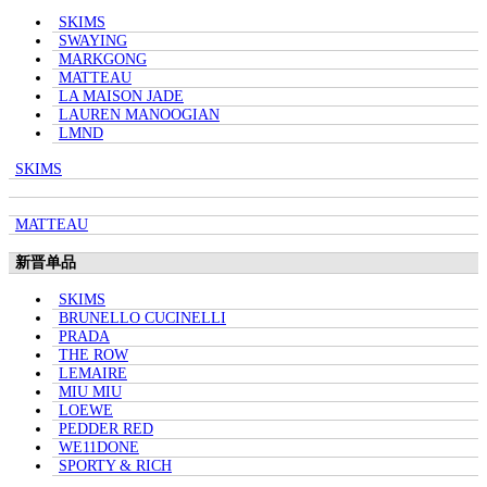
SKIMS
SWAYING
MARKGONG
MATTEAU
LA MAISON JADE
LAUREN MANOOGIAN
LMND
SKIMS
MATTEAU
新晋单品
SKIMS
BRUNELLO CUCINELLI
PRADA
THE ROW
LEMAIRE
MIU MIU
LOEWE
PEDDER RED
WE11DONE
SPORTY & RICH