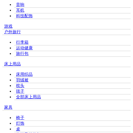
音响
耳机
科技配饰
游戏
户外旅行
行李箱
运动健康
旅行包
床上用品
床用织品
羽绒被
枕头
毯子
全部床上用品
家具
椅子
灯饰
桌