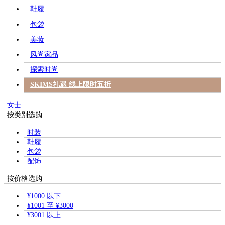
鞋履
包袋
美妆
风尚家品
探索时尚
SKIMS礼遇 线上限时五折
女士
按类别选购
时装
鞋履
包袋
配饰
按价格选购
¥1000 以下
¥1001 至 ¥3000
¥3001 以上