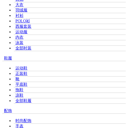
大衣
羽绒服
衬衫
POLO衫
西服套装
运动服
内衣
泳装
全部时装
鞋履
运动鞋
正装鞋
靴
平底鞋
拖鞋
凉鞋
全部鞋履
配饰
时尚配饰
手表