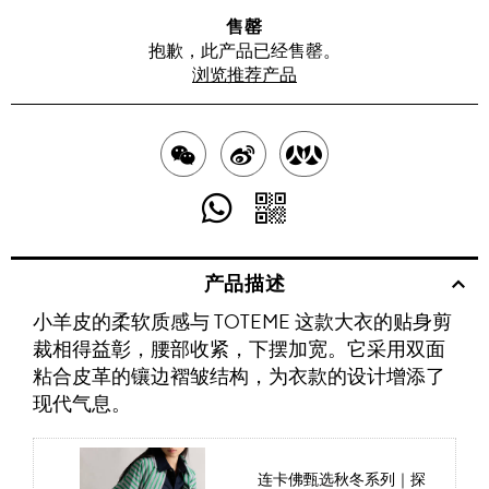
售罄
抱歉，此产品已经售罄。
浏览推荐产品
分
分
分
享
享
享
分
分
至
至
至
享
享
产品描述
WECHAT
至
WEIBO
二
RENREN
小羊皮的柔软质感与 TOTEME 这款大衣的贴身剪
WHATSAPP
维
裁相得益彰，腰部收紧，下摆加宽。它采用双面
码
粘合皮革的镶边褶皱结构，为衣款的设计增添了
现代气息。
连卡佛甄选秋冬系列｜探