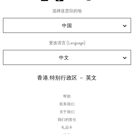
分
分
分
分
享
享
享
享
选择送货目的地
RED!
Douyin!
WeChat!
Weibo!
中国
更改语言 (Language)
中文
香港,特别行政区 － 英文
帮助
联系我们
关于我们
我们的责任
礼品卡