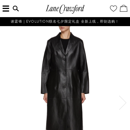
菜
输
您
查
连
单
入
的
看
搜
愿
／
卡
索
望
修
佛
信
清
改
谢霆锋｜EVOLUTION联名七夕限定礼盒 全新上线，即刻选购！
探
息...
单
购
物
索
袋
你
的
时
尚
世
界