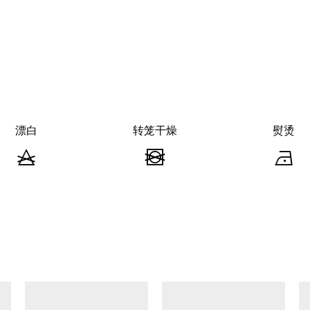
漂白
转笼干燥
熨烫
漂
转
白
笼
-
干
-
不
燥
可
-
查看类似产品
漂
不
白
可