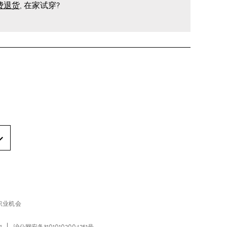
费退货
, 在家试穿?
职业机会