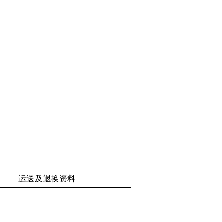
享
享
享
享
二
至
至
至
维
WECHAT
WEIBO
RENREN
码
运送及退换资料