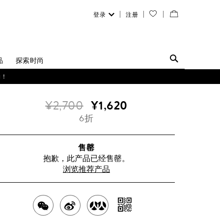
登录
注册
您
查
的
看
愿
／
品
探索时尚
望
修
购！
清
改
¥2,700
¥1,620
单
购
6折
物
袋
售罄
抱歉，此产品已经售罄。
浏览推荐产品
分
分
分
分