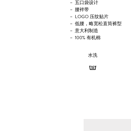
五口袋设计
腰袢带
LOGO 压纹贴片
低腰，略宽松直筒裤型
意大利制造
100% 有机棉
水洗
水
洗
-
最
高
洗
涤