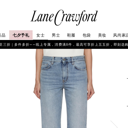
连
卡
佛
探
新品
七夕予礼
女士
男士
鞋履
包袋
美妆
风尚家
索
你
至三折｜多件多折——线上专属，消费满8件，最高可享折上五五折，即刻选
的
时
尚
世
界