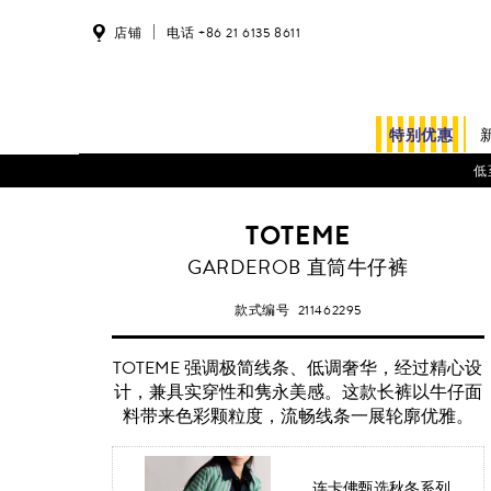
店铺
电话 +86 21 6135 8611
特别优惠
低
TOTEME
GARDEROB 直筒牛仔裤
款式编号
211462295
TOTEME 强调极简线条、低调奢华，经过精心设
计，兼具实穿性和隽永美感。这款长裤以牛仔面
料带来色彩颗粒度，流畅线条一展轮廓优雅。
连卡佛甄选秋冬系列