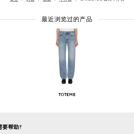
最近浏览过的产品
查
看
全
部
产
品
详
情
TOTEME
需要帮助?