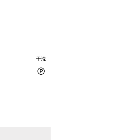
干洗
熨
干
烫
洗
-
熨
常
斗
规
底
干
板
洗