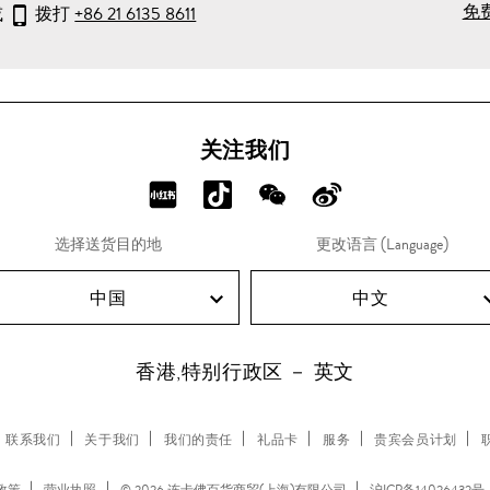
免
或
拨打
+86 21 6135 8611
关注我们
分
分
分
分
享
享
享
享
选择送货目的地
更改语言 (Language)
RED!
Douyin!
WeChat!
Weibo!
中国
中文
香港,特别行政区 － 英文
联系我们
关于我们
我们的责任
礼品卡
服务
贵宾会员计划